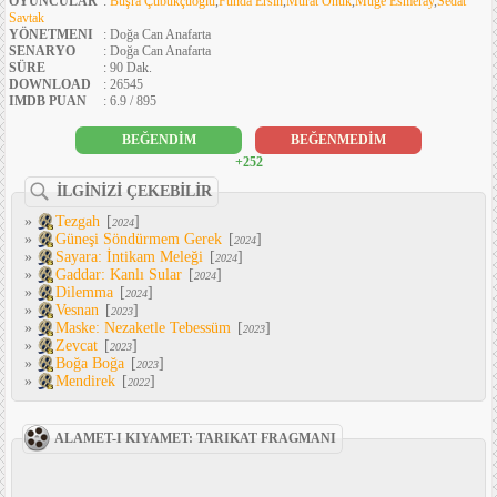
OYUNCULAR
:
Büşra Çubukçuoğlu
,
Funda Ersin
,
Murat Onuk
,
Müge Esmeray
,
Sedat
Savtak
YÖNETMENI
: Doğa Can Anafarta
SENARYO
: Doğa Can Anafarta
SÜRE
: 90 Dak.
DOWNLOAD
: 26545
IMDB PUAN
: 6.9 / 895
BEĞENDİM
BEĞENMEDİM
+252
İLGİNİZİ ÇEKEBİLİR
»
Tezgah
[
]
2024
»
Güneşi Söndürmem Gerek
[
]
2024
»
Sayara: İntikam Meleği
[
]
2024
»
Gaddar: Kanlı Sular
[
]
2024
»
Dilemma
[
]
2024
»
Vesnan
[
]
2023
»
Maske: Nezaketle Tebessüm
[
]
2023
»
Zevcat
[
]
2023
»
Boğa Boğa
[
]
2023
»
Mendirek
[
]
2022
ALAMET-I KIYAMET: TARIKAT FRAGMANI