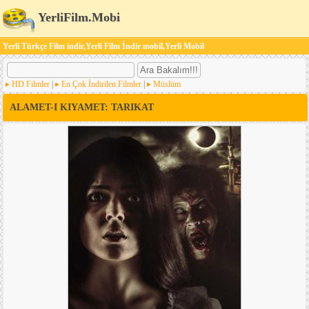
YerliFilm.Mobi
Yerli Türkçe Film indir,Yerli Film İndir mobil,Yerli Mobil
HD Filmler
|
En Çok İndirilen Filmler
|
Müslüm
ALAMET-I KIYAMET: TARIKAT