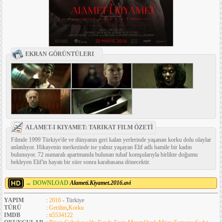
EKRAN GÖRÜNTÜLERI
ALAMET-I KIYAMET: TARIKAT FILM ÖZETİ
Filmde 1999 Türkiye'de ve dünyanın geri kalan yerlerinde yaşanan korku dolu olaylar
anlatılıyor. Hikayenin merkezinde ise yalnız yaşayan Elif adlı hamile bir kadın
bulunuyor. 72 numaralı apartmanda bulunan tuhaf komşularıyla birlikte doğumu
bekleyen Elif'in hayatı bir süre sonra karabasana dönecektir.
→ DOWNLOAD
Alameti.Kiyamet.2016.avi
YAPIM
:
2016
- Türkiye
TÜRÜ
:
Gerilim
,
Korku
IMDB
:
tt5534122