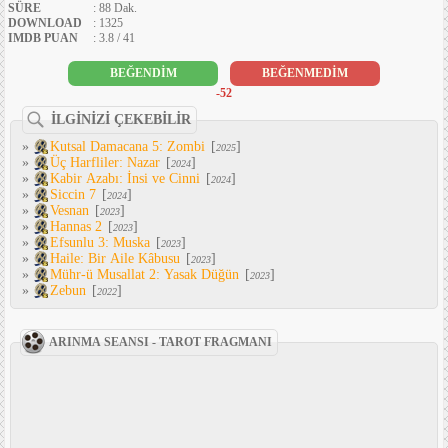
SÜRE
: 88 Dak.
DOWNLOAD
: 1325
IMDB PUAN
: 3.8 / 41
BEĞENDİM
BEĞENMEDİM
-52
İLGİNİZİ ÇEKEBİLİR
»
Kutsal Damacana 5: Zombi
[
]
2025
»
Üç Harfliler: Nazar
[
]
2024
»
Kabir Azabı: İnsi ve Cinni
[
]
2024
»
Siccin 7
[
]
2024
»
Vesnan
[
]
2023
»
Hannas 2
[
]
2023
»
Efsunlu 3: Muska
[
]
2023
»
Haile: Bir Aile Kâbusu
[
]
2023
»
Mühr-ü Musallat 2: Yasak Düğün
[
]
2023
»
Zebun
[
]
2022
ARINMA SEANSI - TAROT FRAGMANI