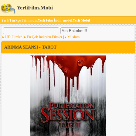
YerliFilm.Mobi
Yerli Türkçe Film indir,Yerli Film İndir mobil,Yerli Mobil
HD Filmler
|
En Çok İndirilen Filmler
|
Müslüm
ARINMA SEANSI - TAROT