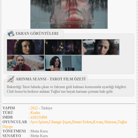
EKRAN GÖRÜNTÜLERI
ARINMA SEANSI - TAROT FILM ÖZETİ
Baktırdığı Tarot falında çıkan ve falcının gizli kalması konusunda uyardığı bilgileri
Club house'ta herkese anlatan Tuğba’nın hayatı karman çorman hale gelir.
YAPIM
:
2022
- Türkiye
TÜRÜ
:
Korku
IMDB
:
tt18231894
OYUNCULAR
:
Ayce İşözen
,
Cihangir Şeşen
,
Demet Erdem
,
Kıvanç Hatırnaz
,
Tuğba
Duygu
YÖNETMENI
: Metin Kuru
SENARYO
: Metin Kuru