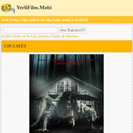
YerliFilm.Mobi
Yerli Türkçe Film indir,Yerli Film İndir mobil,Yerli Mobil
HD Filmler
|
En Çok İndirilen Filmler
|
Müslüm
CIN-I AYET