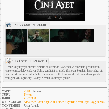
EKRAN GÖRÜNTÜLERI
CIN-I AYET FILM ÖZETİ
Henüz küçük yaşta ailesini cinlerin saldırısında kaybeden ve ömrünün geri kalanını
cinlerle mücadeleye adayan Salih, kendisini en güçlü ifrit olan Se'nik'in hazırladığı bir
lanetin orta yerinde bulur. Salih bir yandan ifritlerle mücadele ederken, diğer yandan
varlığını yeni öğrendiği kardeşi Serpil'i korumaya çalışır.
YAPIM
:
2018
- Türkiye
TÜRÜ
:
Korku
IMDB
:
tt8776958
OYUNCULAR
:
Arda Esen
,
Cahit Kaşıkçılar
,
Fulden Akyürek
,
Kemal Uçar
,
Toygun Ateş
YÖNETMENI
: Uğur Akünlü