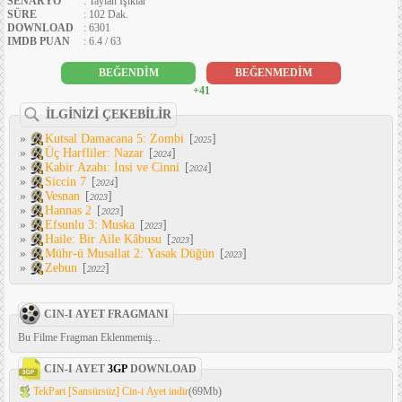
SENARYO
: Taylan Işıklar
SÜRE
: 102 Dak.
DOWNLOAD
: 6301
IMDB PUAN
: 6.4 / 63
BEĞENDİM
BEĞENMEDİM
+41
İLGİNİZİ ÇEKEBİLİR
»
Kutsal Damacana 5: Zombi
[
]
2025
»
Üç Harfliler: Nazar
[
]
2024
»
Kabir Azabı: İnsi ve Cinni
[
]
2024
»
Siccin 7
[
]
2024
»
Vesnan
[
]
2023
»
Hannas 2
[
]
2023
»
Efsunlu 3: Muska
[
]
2023
»
Haile: Bir Aile Kâbusu
[
]
2023
»
Mühr-ü Musallat 2: Yasak Düğün
[
]
2023
»
Zebun
[
]
2022
CIN-I AYET FRAGMANI
Bu Filme Fragman Eklenmemiş...
CIN-I AYET
3GP
DOWNLOAD
TekPart [Sansürsüz] Cin-i Ayet indir
(69Mb)