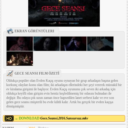
EKRAN GÖRÜNTÜLERI
GECE SEANSI FILM ÖZETİ
Oldukça popüler olan Evden Kaçış oyunu oynayan bir grup arkadaşın başına gelen
korkunç olayları konu olan film; iki arkadaşın ellerindeki her şeyi vererek müstakil bir
ev kiralama girişimi ile başlıyor. Evden Kaçış oyununu çok seven iki arkadaş için
oldukça keyifli olan girişim evin henüz keşfedilmemiş bir odasını bulmaları ile
değişir. Bu odaya çok uzun zaman önce hapsedilen lanet serbest kalır ve eve son
gelen gece seansı müşterili bu evde kilitli kalır. Artık bu gerçek bir evden kaçışa
dönüşmüştür.
→ DOWNLOAD
Gece.Seansi.2016.Sansursuz.mkv