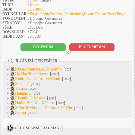
YAPIM
:
2016
- Türkiye
TÜRÜ
:
Korku
IMDB
:
tt6048858
OYUNCULAR
:
Birgen Engin
,
Erçin Işık
,
Erdem Irmak
,
Kıvanç Başkan
,
Merve Engin
YÖNETMENI
: Hürdoğan Güvendiren
SENARYO
: Hürdoğan Güvendiren
SÜRE
: 103 Dak.
DOWNLOAD
: 7294
IMDB PUAN
: 5.3 / 33
BEĞENDİM
BEĞENMEDİM
+225
İLGİNİZİ ÇEKEBİLİR
»
Kutsal Damacana 5: Zombi
[
]
2025
»
Üç Harfliler: Nazar
[
]
2024
»
Kabir Azabı: İnsi ve Cinni
[
]
2024
»
Siccin 7
[
]
2024
»
Vesnan
[
]
2023
»
Hannas 2
[
]
2023
»
Efsunlu 3: Muska
[
]
2023
»
Haile: Bir Aile Kâbusu
[
]
2023
»
Mühr-ü Musallat 2: Yasak Düğün
[
]
2023
»
Zebun
[
]
2022
GECE SEANSI FRAGMANI