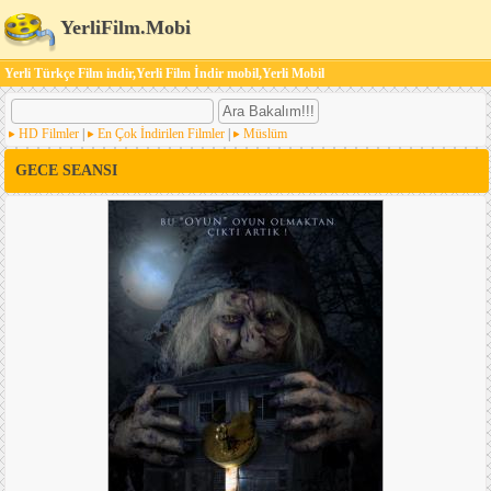
YerliFilm.Mobi
Yerli Türkçe Film indir,Yerli Film İndir mobil,Yerli Mobil
HD Filmler
|
En Çok İndirilen Filmler
|
Müslüm
GECE SEANSI