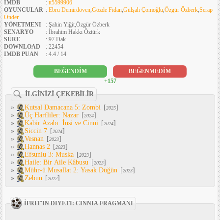
IMDB
:
tt5599906
OYUNCULAR
:
Ebru Demirdöven
,
Gözde Fidan
,
Gülşah Çomoğlu
,
Özgür Özberk
,
Serap
Önder
YÖNETMENI
: Şahin Yiğit,Özgür Özberk
SENARYO
: İbrahim Hakkı Öztürk
SÜRE
: 97 Dak.
DOWNLOAD
: 22454
IMDB PUAN
: 4.4 / 14
BEĞENDİM
BEĞENMEDİM
+157
İLGİNİZİ ÇEKEBİLİR
»
Kutsal Damacana 5: Zombi
[
]
2025
»
Üç Harfliler: Nazar
[
]
2024
»
Kabir Azabı: İnsi ve Cinni
[
]
2024
»
Siccin 7
[
]
2024
»
Vesnan
[
]
2023
»
Hannas 2
[
]
2023
»
Efsunlu 3: Muska
[
]
2023
»
Haile: Bir Aile Kâbusu
[
]
2023
»
Mühr-ü Musallat 2: Yasak Düğün
[
]
2023
»
Zebun
[
]
2022
İFRIT'IN DIYETI: CINNIA FRAGMANI