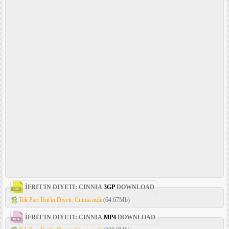
İFRIT'IN DIYETI: CINNIA
3GP
DOWNLOAD
Tek Part İfrit'in Diyeti: Cinnia indir
(64.67Mb)
İFRIT'IN DIYETI: CINNIA
MP4
DOWNLOAD