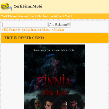
YerliFilm.Mobi
Yerli Türkçe Film indir,Yerli Film İndir mobil,Yerli Mobil
HD Filmler
|
En Çok İndirilen Filmler
|
Müslüm
İFRIT'IN DIYETI: CINNIA