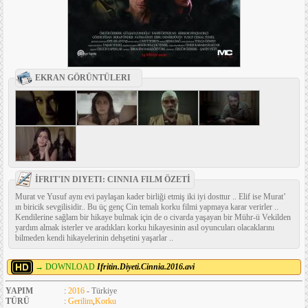
EKRAN GÖRÜNTÜLERI
İFRIT'IN DIYETI: CINNIA FILM ÖZETİ
Murat ve Yusuf aynı evi paylaşan kader birliği etmiş iki iyi dosttur .. Elif ise Murat’
ın biricik sevgilisidir.. Bu üç genç Cin temalı korku filmi yapmaya karar verirler ..
Kendilerine sağlam bir hikaye bulmak için de o civarda yaşayan bir Mühr-ü Vekilden
yardım almak isterler ve aradıkları korku hikayesinin asıl oyuncuları olacaklarını
bilmeden kendi hikayelerinin dehşetini yaşarlar ..
→ DOWNLOAD
Ifritin.Diyeti.Cinnia.2016.avi
YAPIM
:
2016
- Türkiye
TÜRÜ
:
Gerilim
,
Korku