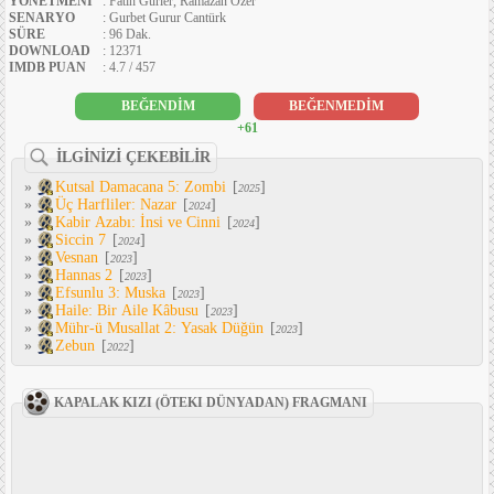
YÖNETMENI
: Fatih Gürler, Ramazan Özer
SENARYO
: Gurbet Gurur Cantürk
SÜRE
: 96 Dak.
DOWNLOAD
: 12371
IMDB PUAN
: 4.7 / 457
BEĞENDİM
BEĞENMEDİM
+61
İLGİNİZİ ÇEKEBİLİR
»
Kutsal Damacana 5: Zombi
[
]
2025
»
Üç Harfliler: Nazar
[
]
2024
»
Kabir Azabı: İnsi ve Cinni
[
]
2024
»
Siccin 7
[
]
2024
»
Vesnan
[
]
2023
»
Hannas 2
[
]
2023
»
Efsunlu 3: Muska
[
]
2023
»
Haile: Bir Aile Kâbusu
[
]
2023
»
Mühr-ü Musallat 2: Yasak Düğün
[
]
2023
»
Zebun
[
]
2022
KAPALAK KIZI (ÖTEKI DÜNYADAN) FRAGMANI