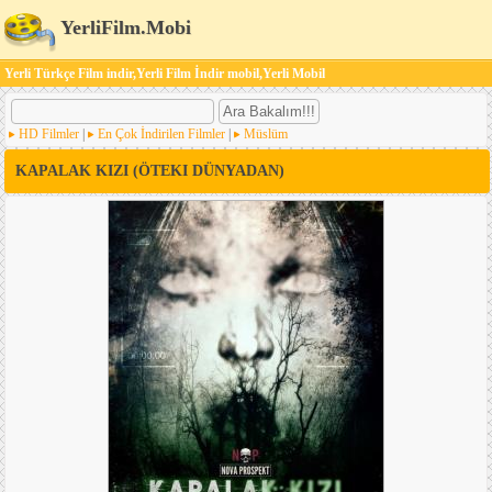
YerliFilm.Mobi
Yerli Türkçe Film indir,Yerli Film İndir mobil,Yerli Mobil
HD Filmler
|
En Çok İndirilen Filmler
|
Müslüm
KAPALAK KIZI (ÖTEKI DÜNYADAN)