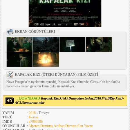
EKRAN GÖRÜNTÜLERI
KAPALAK KIZI (ÖTEKI DÜNYADAN) FILM ÖZETİ
Nova Prospekt'in üyelerinin oynadığı Kapalak Kızı filminde, Giresun'da bir okulda
hademelik yapan genç bir kızın öyküsü anlatılıyor.
→ DOWNLOAD
Kapalak.Kizi.Oteki.Dunyadan.Gelen.2018.WEBRip.XviD-
AC3.Sansursuz.mkv
YAPIM
:
2018
- Türkiye
TÜRÜ
:
Korku
IMDB
:
tt7966586
OYUNCULAR
:
Alperen Demirtaş
,
Arifhan Durmuş
,
Can Yavuz