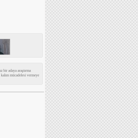
ız bir adaya araştırma
üm kalım mücadelesi vermeye