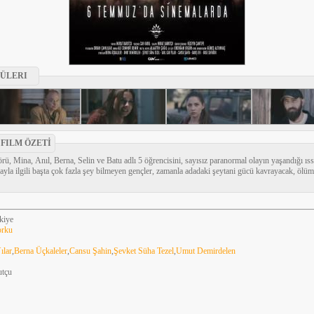
ÜLERI
 FILM ÖZETİ
örü, Mina, Anıl, Berna, Selin ve Batu adlı 5 öğrencisini, sayısız paranormal olayın yaşandığı ıss
dayla ilgili başta çok fazla şey bilmeyen gençler, zamanla adadaki şeytani gücü kavrayacak, öl
kiye
rku
ılar
,
Berna Üçkaleler
,
Cansu Şahin
,
Şevket Süha Tezel
,
Umut Demirdelen
utçu