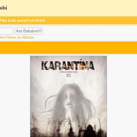
obi
 Film İndir mobil,Yerli Mobil
ilen Filmler
|
Müslüm