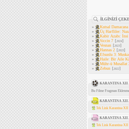
İLGİNİZİ ÇEK
»
Kutsal Damacana
»
Üç Harfliler: Naz
»
Kabir Azabı: İnsi
»
Siccin 7
[
]
2024
»
Vesnan
[
]
2023
»
Hannas 2
[
]
2023
»
Efsunlu 3: Muska
»
Haile: Bir Aile K
»
Mühr-ü Musallat 
»
Zebun
[
]
2022
KARANTINA XII
Bu Filme Fragman Eklenme
KARANTINA XII
Tek Link Karantina XII 
KARANTINA XII
Tek Link Karantina XII 