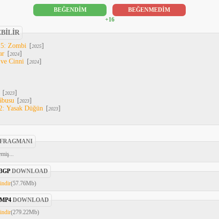
BEĞENDİM
BEĞENMEDİM
+16
EBİLİR
 5: Zombi
[
]
2025
ar
[
]
2024
 ve Cinni
[
]
2024
[
]
2023
âbusu
[
]
2023
2: Yasak Düğün
[
]
2023
 FRAGMANI
miş...
3GP
DOWNLOAD
indir
(57.76Mb)
MP4
DOWNLOAD
indir
(279.22Mb)