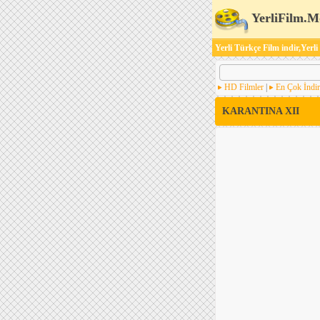
YerliFilm.M
Yerli Türkçe Film indir,Yerli
HD Filmler
|
En Çok İndir
KARANTINA XII