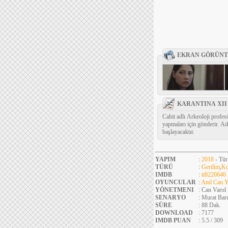
EKRAN GÖRÜNT
KARANTINA XII
Cahit adlı Arkeoloji profes
yapmaları için gönderir. A
başlayacaktır.
YAPIM
:
2018
- Tür
TÜRÜ
:
Gerilim
,
Ko
IMDB
:
tt8220646
OYUNCULAR
:
Anıl Can Y
YÖNETMENI
: Can Varol
SENARYO
: Murat Bar
SÜRE
: 88 Dak.
DOWNLOAD
: 7177
IMDB PUAN
: 5.5 / 309