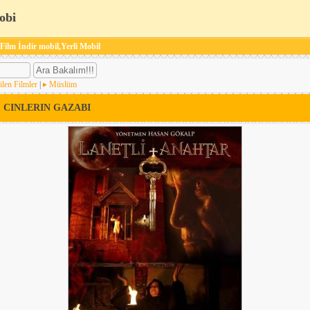
obi
 Film İndir mobil,Yerli Mobil
ilen Filmler
|
Müslüm
 CINLERIN GAZABI