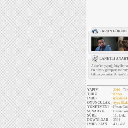
EKRAN GÖRÜNT
LANETLI ANAHT
Aidos'un yaptığı büyüler v
En büyük gazapları ise büyü
Filmin çekimleri Amasya'da
YAPIM
:
2016
- Tür
TÜRÜ
:
Korku
IMDB
:
tt5956284
OYUNCULAR
:
Ayça Büsk
YÖNETMENI
: Hasan Gö
SENARYO
: Hasan Gö
SÜRE
: 116 Dak.
DOWNLOAD
: 3524
IMDB PUAN
: 4.1 / 438