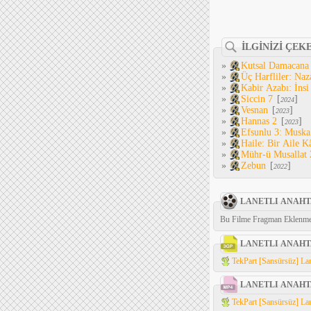
İLGİNİZİ ÇEK
»
Kutsal Damacana
»
Üç Harfliler: Naz
»
Kabir Azabı: İnsi
»
Siccin 7
[
]
2024
»
Vesnan
[
]
2023
»
Hannas 2
[
]
2023
»
Efsunlu 3: Muska
»
Haile: Bir Aile K
»
Mühr-ü Musallat 
»
Zebun
[
]
2022
LANETLI ANAHT
Bu Filme Fragman Eklenme
LANETLI ANAHT
TekPart [Sansürsüz] Lan
LANETLI ANAHT
TekPart [Sansürsüz] Lan