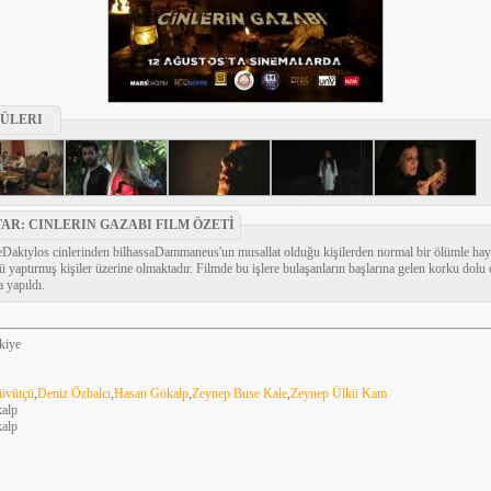
ÜLERI
AR: CINLERIN GAZABI FILM ÖZETİ
eDaktylos cinlerinden bilhassaDammaneus'un musallat olduğu kişilerden normal bir ölümle hay
 yaptırmış kişiler üzerine olmaktadır. Filmde bu işlere bulaşanların başlarına gelen korku dolu ol
 yapıldı.
kiye
üvütçü
,
Deniz Özbalcı
,
Hasan Gökalp
,
Zeynep Buse Kale
,
Zeynep Ülkü Kam
kalp
kalp