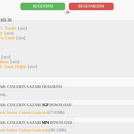
BEĞENDİM
BEĞENMEDİM
-26
EBİLİR
 5: Zombi
[
]
2025
ar
[
]
2024
 ve Cinni
[
]
2024
[
]
2023
âbusu
[
]
2023
2: Yasak Düğün
[
]
2023
AR: CINLERIN GAZABI FRAGMANI
miş...
AR: CINLERIN GAZABI
3GP
DOWNLOAD
etli Anahtar: Cinlerin Gazabı indir
(77.61Mb)
AR: CINLERIN GAZABI
MP4
DOWNLOAD
etli Anahtar: Cinlerin Gazabı indir
(381.22Mb)