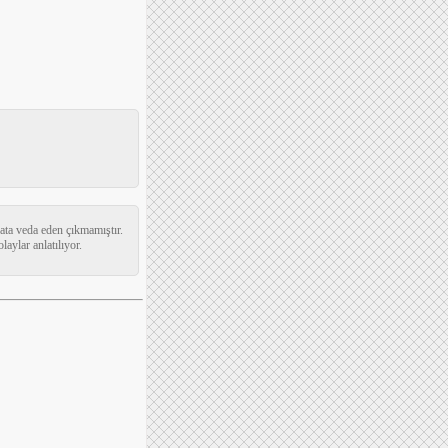
ata veda eden çıkmamıştır.
aylar anlatılıyor.