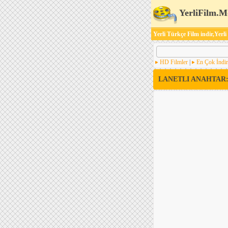
YerliFilm.M
Yerli Türkçe Film indir,Yerli
HD Filmler
|
En Çok İndir
LANETLI ANAHTAR: