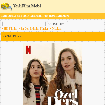
YerliFilm.Mobi
Yerli Türkçe Film indir,Yerli Film İndir mobil,Yerli Mobil
HD Filmler
|
En Çok İndirilen Filmler
|
Müslüm
ÖZEL DERS