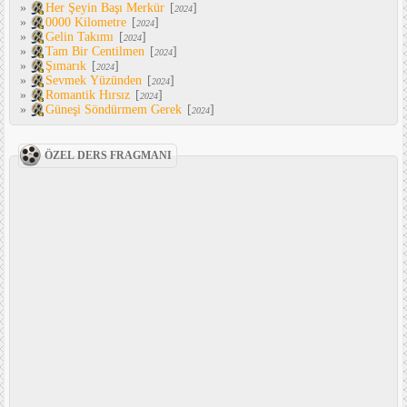
»
Her Şeyin Başı Merkür
[
]
2024
»
0000 Kilometre
[
]
2024
»
Gelin Takımı
[
]
2024
»
Tam Bir Centilmen
[
]
2024
»
Şımarık
[
]
2024
»
Sevmek Yüzünden
[
]
2024
»
Romantik Hırsız
[
]
2024
»
Güneşi Söndürmem Gerek
[
]
2024
ÖZEL DERS FRAGMANI