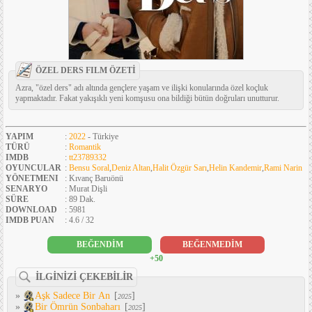
ÖZEL DERS FILM ÖZETİ
Azra, "özel ders" adı altında gençlere yaşam ve ilişki konularında özel koçluk
yapmaktadır. Fakat yakışıklı yeni komşusu ona bildiği bütün doğruları unutturur.
YAPIM
:
2022
- Türkiye
TÜRÜ
:
Romantik
IMDB
:
tt23789332
OYUNCULAR
:
Bensu Soral
,
Deniz Altan
,
Halit Özgür Sarı
,
Helin Kandemir
,
Rami Narin
YÖNETMENI
: Kıvanç Baruönü
SENARYO
: Murat Dişli
SÜRE
: 89 Dak.
DOWNLOAD
: 5981
IMDB PUAN
: 4.6 / 32
BEĞENDİM
BEĞENMEDİM
+50
İLGİNİZİ ÇEKEBİLİR
»
Aşk Sadece Bir An
[
]
2025
»
Bir Ömrün Sonbaharı
[
]
2025