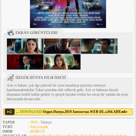
EKRAN GÖRÜNTÜLERI
ÖZGÜR DÜNYA FILM ÖZETİ
Aslı ve babası, çok ilgi çekecek bir oyun tasarlayıp piyasaya sürmeye
hazırlanmaktadırlar. Fakat oyundan elde edilecek gelir, Aslı ve babasını birçok
düşmanın hedefi haline geitirir ve gerçek hayatta verilen bu savaş bir yandan da oyun
dünyasında devam eder.
→ DOWNLOAD
Ozgur.Dunya.2019.Sansursuz.WEB-DL.x264.AHY.mkv
YAPIM
:
2018
- Türkiye
TÜRÜ
:
Aile
,
Gençlik
IMDB
:
tt9308170