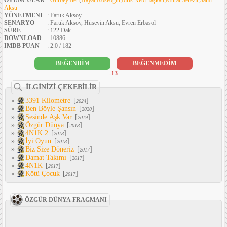
OYUNCULAR
:
Gürbey İleri
,
Hayal Köseoğlu
,
İdris Nebi Taşkan
,
Murat Serezli
,
Sami
Aksu
YÖNETMENI
: Faruk Aksoy
SENARYO
: Faruk Aksoy, Hüseyin Aksu, Evren Erbasol
SÜRE
: 122 Dak.
DOWNLOAD
: 10886
IMDB PUAN
: 2.0 / 182
BEĞENDİM
BEĞENMEDİM
-13
İLGİNİZİ ÇEKEBİLİR
»
3391 Kilometre
[
]
2024
»
Ben Böyle Şansın
[
]
2020
»
Sesinde Aşk Var
[
]
2019
»
Özgür Dünya
[
]
2018
»
4N1K 2
[
]
2018
»
İyi Oyun
[
]
2018
»
Biz Size Döneriz
[
]
2017
»
Damat Takımı
[
]
2017
»
4N1K
[
]
2017
»
Kötü Çocuk
[
]
2017
ÖZGÜR DÜNYA FRAGMANI