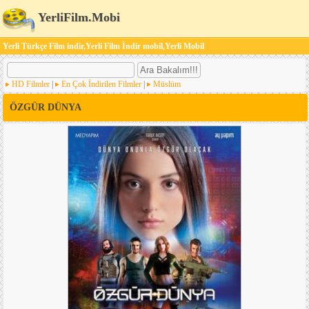
YerliFilm.Mobi
Yerli Türkçe Film indir,Yerli Film İndir mobil,Yerli Mobil
HD Filmler
|
En Çok İndirilen Filmler
|
Müslüm
ÖZGÜR DÜNYA