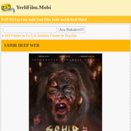
YerliFilm.Mobi
Yerli Türkçe Film indir,Yerli Film İndir mobil,Yerli Mobil
HD Filmler
|
En Çok İndirilen Filmler
|
Müslüm
SAHIR DEEP WEB