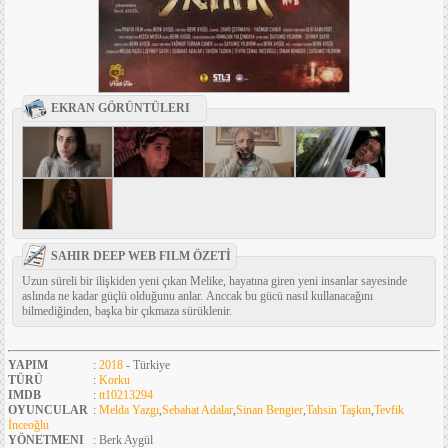
EKRAN GÖRÜNTÜLERI
SAHIR DEEP WEB FILM ÖZETİ
Uzun süreli bir ilişkiden yeni çıkan Melike, hayatına giren yeni insanlar sayesinde
aslında ne kadar güçlü olduğunu anlar. Anccak bu gücü nasıl kullanacağını
bilmediğinden, başka bir çıkmaza sürüklenir.
YAPIM
:
2018
- Türkiye
TÜRÜ
:
Korku
IMDB
:
tt10213294
OYUNCULAR
:
Melda Yazgı
,
Sebahat Adalar
,
Sinan Bengier
,
Tahsin Taşkın
,
Tevfik
İnceoğlu
YÖNETMENI
: Berk Aygül