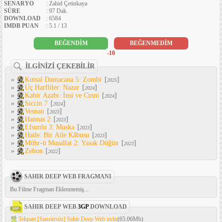
SENARYO
: Zahid Çetinkaya
SÜRE
: 97 Dak.
DOWNLOAD
: 6584
IMDB PUAN
: 5.1 / 13
BEĞENDİM
BEĞENMEDİM
-10
İLGİNİZİ ÇEKEBİLİR
»
Kutsal Damacana 5: Zombi
[
]
2025
»
Üç Harfliler: Nazar
[
]
2024
»
Kabir Azabı: İnsi ve Cinni
[
]
2024
»
Siccin 7
[
]
2024
»
Vesnan
[
]
2023
»
Hannas 2
[
]
2023
»
Efsunlu 3: Muska
[
]
2023
»
Haile: Bir Aile Kâbusu
[
]
2023
»
Mühr-ü Musallat 2: Yasak Düğün
[
]
2023
»
Zebun
[
]
2022
SAHIR DEEP WEB FRAGMANI
Bu Filme Fragman Eklenmemiş...
SAHIR DEEP WEB
3GP
DOWNLOAD
Tekpart [Sansürsüz] Sahir Deep Web indir
(65.06Mb)