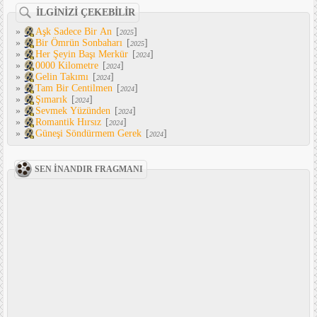
İLGİNİZİ ÇEKEBİLİR
»
Aşk Sadece Bir An
[
]
2025
»
Bir Ömrün Sonbaharı
[
]
2025
»
Her Şeyin Başı Merkür
[
]
2024
»
0000 Kilometre
[
]
2024
»
Gelin Takımı
[
]
2024
»
Tam Bir Centilmen
[
]
2024
»
Şımarık
[
]
2024
»
Sevmek Yüzünden
[
]
2024
»
Romantik Hırsız
[
]
2024
»
Güneşi Söndürmem Gerek
[
]
2024
SEN İNANDIR FRAGMANI