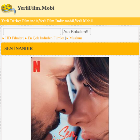
YerliFilm.Mobi
Yerli Türkçe Film indir,Yerli Film İndir mobil,Yerli Mobil
HD Filmler
|
En Çok İndirilen Filmler
|
Müslüm
SEN İNANDIR