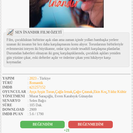
SEN İNANDIR FILM ÖZETİ
Film, çocukluktan birbirine aşık olan ama zaman içinde yolları bambaşka yerlere
uzanan iki insanın bir kez daha karşılaşmasını konu alıyor. Torunlarının birbirleriyle
evlenmesini isteyen iki büyükanne, onlar için sözde tesadüfi karşılaşma planlarlar.
Durumdan haberleri olmayan iki genç karşılaştıklarında, çocukluk aşkları yeniden
gün yüzüne çıkar, eski defterler açılır ve önlerine çıkan yeni hikâyeye karşı
koymazlar.
YAPIM
:
2023
- Türkiye
TÜRÜ
:
Romantik
IMDB
:
tt21257152
OYUNCULAR
:
Ayça Ayşin Turan
,
Çağla Irmak
,
Çağrı Çıtanak
,
Ekin Koç
,
Yıldız Kültür
YÖNETMENI
: Murat Saraçoğlu, Evren Karabıyık Günaydın
SENARYO
: Selen Bağcı
SÜRE
: 105 Dak.
DOWNLOAD
: 2909
IMDB PUAN
: 5.6 / 1790
BEĞENDİM
BEĞENMEDİM
+21