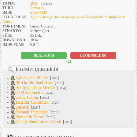
YAPIM
:
2021
- Türkiye
TÜRÜ
:
Romantik
IMDB
:
tt15334428
OYUNCULAR
:
Aysun Güven
,
Belma Mamati
,
Gökhan Keser
,
Metin Yıldırım
,
Salih
Güney
YÖNETMENI
: Günay Günaydın
SENARYO
: Meltem Çitci
SÜRE
: 85 Dak.
DOWNLOAD
: 3834
IMDB PUAN
: 0.0 / 0
BEĞENDİM
BEĞENMEDİM
+21
İLGİNİZİ ÇEKEBİLİR
»
Aşk Sadece Bir An
[
]
2025
»
Bir Ömrün Sonbaharı
[
]
2025
»
Her Şeyin Başı Merkür
[
]
2024
»
0000 Kilometre
[
]
2024
»
Gelin Takımı
[
]
2024
»
Tam Bir Centilmen
[
]
2024
»
Şımarık
[
]
2024
»
Sevmek Yüzünden
[
]
2024
»
Romantik Hırsız
[
]
2024
»
Güneşi Söndürmem Gerek
[
]
2024