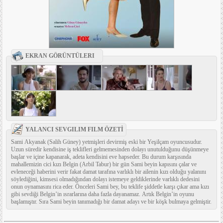
EKRAN GÖRÜNTÜLERI
YALANCI SEVGILIM FILM ÖZETİ
Sami Akyanak (Salih Güney) yetmişleri devirmiş eski bir Yeşilçam oyuncusudur.
Uzun süredir kendisine iş teklifleri gelmemesinden dolayı unutulduğunu düşünmeye
başlar ve içine kapanarak, adeta kendisini eve hapseder. Bu durum karşısında
mahallemizin cici kızı Belgin (Arbil Tabur) bir gün Sami beyin kapısını çalar ve
evleneceği haberini verir fakat damat tarafına varlıklı bir ailenin kızı olduğu yalanını
söylediğini, kimsesi olmadığından dolayı istemeye geldiklerinde varlıklı dedesini
onun oynamasını rica eder. Önceleri Sami bey, bu teklife şiddetle karşı çıkar ama kızı
gibi sevdiği Belgin’in ısrarlarına daha fazla dayanamaz. Artık Belgin’in oyunu
başlamıştır. Sıra Sami beyin tanımadığı bir damat adayı ve bir köşk bulmaya gelmiştir.