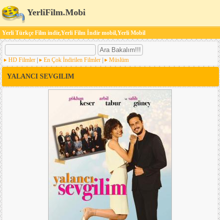
YerliFilm.Mobi
Yerli Türkçe Film indir,Yerli Film İndir mobil,Yerli Mobil
HD Filmler
|
En Çok İndirilen Filmler
|
Müslüm
YALANCI SEVGILIM