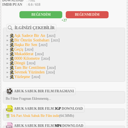
DOWNLOAD
: 7102
IMDB PUAN
: 6.6 / 618
BEĞENDİM
BEĞENMEDİM
+27
İLGİNİZİ ÇEKEBİLİR
»
Aşk Sadece Bir An
[
]
2025
»
Bir Ömrün Sonbaharı
[
]
2025
»
Başka Bir Sen
[
]
2025
»
Geçiş
[
]
2024
»
Mukadderat
[
]
2024
»
0000 Kilometre
[
]
2024
»
Döngü
[
]
2024
»
Tam Bir Centilmen
[
]
2024
»
Sevmek Yüzünden
[
]
2024
»
Yüzleşme
[
]
2024
ABUK SABUK BIR FILM FRAGMANI
Bu Filme Fragman Eklenmemiş...
ABUK SABUK BIR FILM
3GP
DOWNLOAD
Tek Part Abuk Sabuk Bir Film indir
(64.58Mb)
ABUK SABUK BIR FILM
MP4
DOWNLOAD