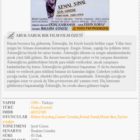
ABUK SABUK BIR FILM FILM ÖZETİ
Hayatı boyunca hiç gülmemiş Âdemoğlu, bir köyde kızıyla birlikte yaşar. Yıllar önce
zengin bir Almanı donmaktan kurtarmıştır. Zengin Alman, yaptığı bu iyilikten ötürü
Âdemoğlu'na büyük bir miras bırakır. Âdemoğlu ülkenin en zengin adamlarındandır;
ancak yüzü hâlâ gülmez. Bu durum basının ilgisini çeker ve bir yarışma düzenlenir.
Âdemoğlu'nu güldürebilene büyük para ödülü verilecektir; ancak yarışmaya
katılanlardan hiç kimse Âdemoğlu'nu güldürmeyi başaramaz. O da bu durumdan
sıkılır ve verilecek para ödülünü binanın üst katından dağıtır. Giderken yolda bir
çocuğa rastlar. Çocuk, elindeki film şeridiyle oynamaktadır. Âdemoğlu çocuğa ne
yaptığını sorar ve çocuk da 'film çeviriyorum abi' yanıtını verir. Hiç kimsenin
güldürmeyi başaramadığı Âdemoğlu, bu cevabı alınca gülmeye başlar.
YAPIM
:
1990
- Türkiye
TÜRÜ
:
Dram
,
Komedi
IMDB
:
tt0252189
OYUNCULAR
:
Bülent Kayabaş
,
Gamze Gözalan
,
Kemal Sunal
,
Murat ilker
,
Tayfun
çorağan
YÖNETMENI
: Şerif Gören
SENARYO
: İbrahim Gündüz
SÜRE
: 95 Dak.