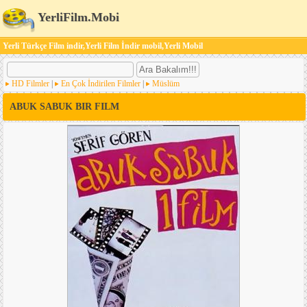
YerliFilm.Mobi
Yerli Türkçe Film indir,Yerli Film İndir mobil,Yerli Mobil
HD Filmler
|
En Çok İndirilen Filmler
|
Müslüm
ABUK SABUK BIR FILM