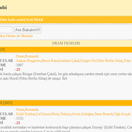
obi
 Film İndir mobil,Yerli Mobil
ilen Filmler
|
Müslüm
DRAM FILMLERI
25]
:
Dram
,
Romantik
CULAR
:
Atakan Hoşgören
,
Burcu Kara
,
Emirhan Çakal
,
Gürgen Öz
,
Nilsu Berfin Aktaş
,
Tuba 
NME
: 1897
Nİ
:
-25
ir barda çalışan Rüzgar (Emirhan Çakal), bir gün arkadaşına yardım etmek için onun yerine tak
n aşkı Hayal (Nilsu Berfin Aktaş) ile tanışır. İkil
RI
[2025]
:
Dram
,
Romantik
CULAR
:
Eylül Tumbar
,
Lal Ensari
,
Meriç Özkaya
,
Sevim Erdoğan
,
Taner Rumeli
,
Yiğit Koçak
NME
: 1155
Nİ
:
-21
ocukluk travmaları ve kaybetme korkusuyla başa çıkmaya çalışan Zeynep’ (Eylül Tumbar), Can (
şka ve umuda yeniden kavuşur. Can’ın ciddi hastal