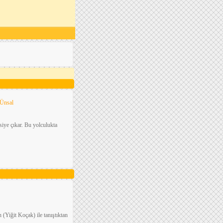
Ünsal
siye çıkar. Bu yolculukta
Yiğit Koçak) ile tanıştıktan