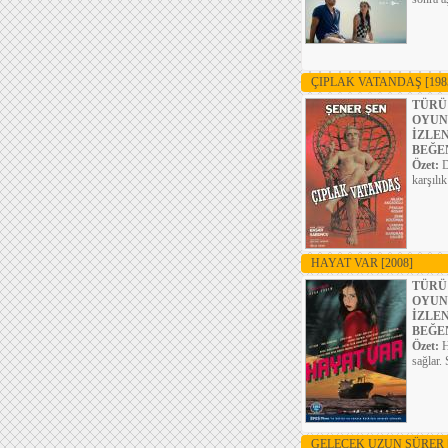
ÇIPLAK VATANDAŞ
[198
TÜRÜ
OYUN
İZLE
BEĞE
Özet:
D
karşılı
HAYAT VAR
[2008]
TÜRÜ
OYUN
İZLE
BEĞE
Özet:
H
sağlar.
GELECEK UZUN SÜRER