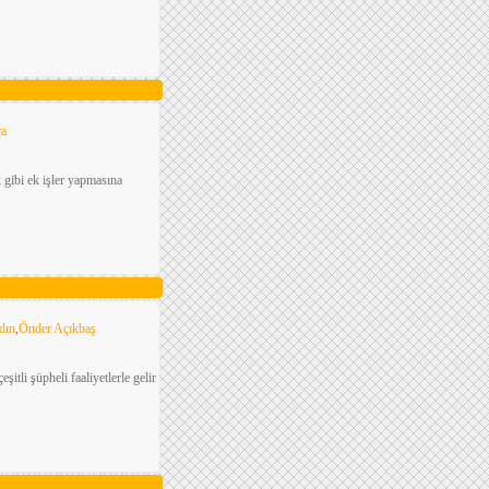
ça
k gibi ek işler yapmasına
dın
,
Önder Açıkbaş
itli şüpheli faaliyetlerle gelir