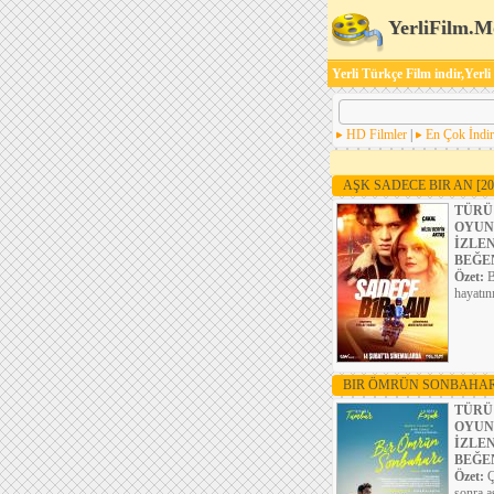
YerliFilm.M
Yerli Türkçe Film indir,Yerli
HD Filmler
|
En Çok İndir
AŞK SADECE BIR AN
[20
TÜRÜ
OYUN
İZLE
BEĞE
Özet:
B
hayatını
BIR ÖMRÜN SONBAHA
TÜRÜ
OYUN
İZLE
BEĞE
Özet:
Ç
sonra a