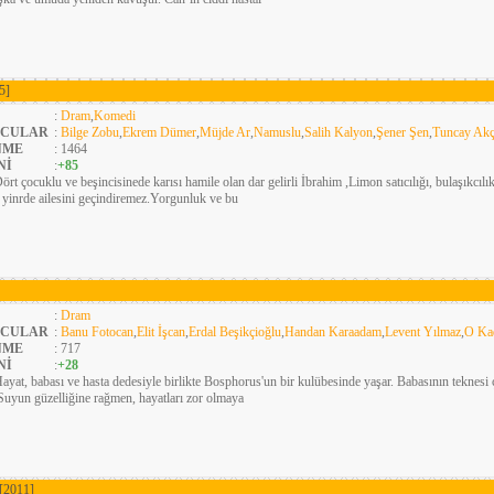
5]
:
Dram
,
Komedi
CULAR
:
Bilge Zobu
,
Ekrem Dümer
,
Müjde Ar
,
Namuslu
,
Salih Kalyon
,
Şener Şen
,
Tuncay Ak
NME
: 1464
Nİ
:
+85
ört çocuklu ve beşincisinede karısı hamile olan dar gelirli İbrahim ,Limon satıcılığı, bulaşıkcılı
k yinrde ailesini geçindiremez.Yorgunluk ve bu
:
Dram
CULAR
:
Banu Fotocan
,
Elit İşcan
,
Erdal Beşikçioğlu
,
Handan Karaadam
,
Levent Yılmaz
,
O Ka
NME
: 717
Nİ
:
+28
ayat, babası ve hasta dedesiyle birlikte Bosphorus'un bir kulübesinde yaşar. Babasının teknesi çeş
 Suyun güzelliğine rağmen, hayatları zor olmaya
[2011]