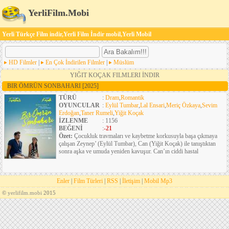
YerliFilm.Mobi
Yerli Türkçe Film indir,Yerli Film İndir mobil,Yerli Mobil
HD Filmler
|
En Çok İndirilen Filmler
|
Müslüm
YIĞIT KOÇAK FILMLERI İNDIR
BIR ÖMRÜN SONBAHARI
[2025]
TÜRÜ
:
Dram
,
Romantik
OYUNCULAR
:
Eylül Tumbar
,
Lal Ensari
,
Meriç Özkaya
,
Sevim
Erdoğan
,
Taner Rumeli
,
Yiğit Koçak
İZLENME
: 1156
BEĞENİ
:
-21
Özet:
Çocukluk travmaları ve kaybetme korkusuyla başa çıkmaya
çalışan Zeynep’ (Eylül Tumbar), Can (Yiğit Koçak) ile tanıştıktan
sonra aşka ve umuda yeniden kavuşur. Can’ın ciddi hastal
Enler
|
Film Türleri
|
RSS
|
İletişim
|
Mobil Mp3
©
yerlifilm.mobi
2015