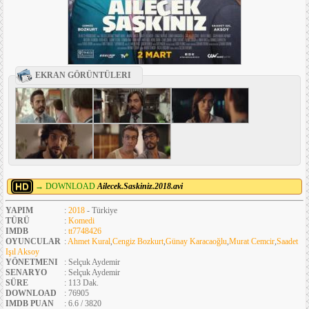
EKRAN GÖRÜNTÜLERI
→ DOWNLOAD
Ailecek.Saskiniz.2018.avi
YAPIM
:
2018
- Türkiye
TÜRÜ
:
Komedi
IMDB
:
tt7748426
OYUNCULAR
:
Ahmet Kural
,
Cengiz Bozkurt
,
Günay Karacaoğlu
,
Murat Cemcir
,
Saadet
Işıl Aksoy
YÖNETMENI
: Selçuk Aydemir
SENARYO
: Selçuk Aydemir
SÜRE
: 113 Dak.
DOWNLOAD
: 76905
IMDB PUAN
: 6.6 / 3820