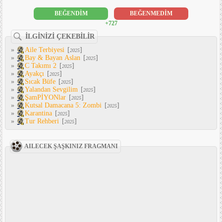
BEĞENDİM
BEĞENMEDİM
+727
İLGİNİZİ ÇEKEBİLİR
»
Aile Terbiyesi
[
]
2025
»
Bay & Bayan Aslan
[
]
2025
»
C Takımı 2
[
]
2025
»
Ayakçı
[
]
2025
»
Sıcak Büfe
[
]
2025
»
Yalandan Sevgilim
[
]
2025
»
ŞamPİYONlar
[
]
2025
»
Kutsal Damacana 5: Zombi
[
]
2025
»
Karantina
[
]
2025
»
Tur Rehberi
[
]
2025
AILECEK ŞAŞKINIZ FRAGMANI