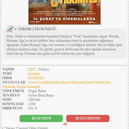
C TAKIMI 2 FILM ÖZETİ
Ekip, Orhan’ın adamlarından kaçarken Elazığ’ın “Fenk” kasabasına sığınır. Burada,
Murtaza Ağa’ya ait bir çiftlikte hem saklanmaya hem de geçimlerini sağlamaya
uğraşırlar. Fakat Murtaza Ağa, sert tavırları ve cimriliğiyle ünlüdür. Bu da ekibin işini
oldukça sıkıntıya sokar. Zor günler geçiren ekibin tam da sabrı taşmak üzereyken
Abdi’nin eşi Neriman’dan gelen acil bir telefon her şeyi değiştirir.
YAPIM
:
2025
- Türkiye
TÜRÜ
:
Komedi
IMDB
:
tt32992562
OYUNCULAR
:
Ceren Arı
,
Hakan Bulut
,
Murat Akkoyunlu
,
Onur Sermik
,
Sera
Tokdemir
,
Toygan Avanoğlu
YÖNETMENI
: Özgür Bakar
SENARYO
: Ayhan Barış Başar
SÜRE
: 108 Dak.
DOWNLOAD
: 1260
IMDB PUAN
: 0.0 / 0
BEĞENDİM
BEĞENMEDİM
-18
C Takımı 2 Serinin Diğer Filmleri