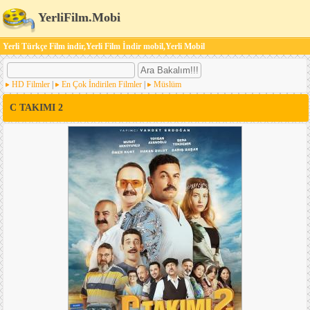
YerliFilm.Mobi
Yerli Türkçe Film indir,Yerli Film İndir mobil,Yerli Mobil
HD Filmler
|
En Çok İndirilen Filmler
|
Müslüm
C TAKIMI 2