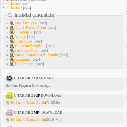
1 »
C Takımı
[
]
2024
2 »
C Takımı 2
[
]
2025
İLGİNİZİ ÇEKEBİLİR
»
Aile Terbiyesi
[
]
2025
»
Bay & Bayan Aslan
[
]
2025
»
C Takımı 2
[
]
2025
»
Ayakçı
[
]
2025
»
Sıcak Büfe
[
]
2025
»
Yalandan Sevgilim
[
]
2025
»
ŞamPİYONlar
[
]
2025
»
Kutsal Damacana 5: Zombi
[
]
2025
»
Karantina
[
]
2025
»
Tur Rehberi
[
]
2025
C TAKIMI 2 FRAGMANI
Bu Filme Fragman Eklenmemiş...
C TAKIMI 2
3GP
DOWNLOAD
Tek Link C Takımı 2 indir
(71.58Mb)
C TAKIMI 2
MP4
DOWNLOAD
Tek Link C Takımı 2 indir
(382.04Mb)