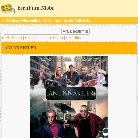
YerliFilm.Mobi
Yerli Türkçe Film indir,Yerli Film İndir mobil,Yerli Mobil
HD Filmler
|
En Çok İndirilen Filmler
|
Müslüm
ANUNNAKILER