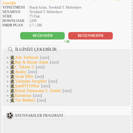
Avanoğlu
YÖNETMENI
: Hayal Aslan, Tevekkül T. Mehreliyev
SENARYO
: Tevekkül T. Mehreliyev
SÜRE
: 75 Dak.
DOWNLOAD
: 2299
IMDB PUAN
: 2.7 / 288
BEĞENDİM
BEĞENMEDİM
+36
İLGİNİZİ ÇEKEBİLİR
»
Aile Terbiyesi
[
]
2025
»
Bay & Bayan Aslan
[
]
2025
»
C Takımı 2
[
]
2025
»
Ayakçı
[
]
2025
»
Sıcak Büfe
[
]
2025
»
Yalandan Sevgilim
[
]
2025
»
ŞamPİYONlar
[
]
2025
»
Kutsal Damacana 5: Zombi
[
]
2025
»
Karantina
[
]
2025
»
Tur Rehberi
[
]
2025
ANUNNAKILER FRAGMANI