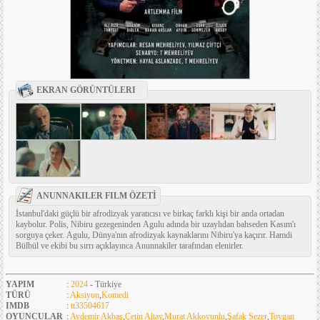
EKRAN GÖRÜNTÜLERI
ANUNNAKILER FILM ÖZETİ
İstanbul'daki güçlü bir afrodizyak yaratıcısı ve birkaç farklı kişi bir anda ortadan
kaybolur. Polis, Nibiru gezegeninden Agulu adında bir uzaylıdan bahseden Kasım'ı
sorguya çeker. Agulu, Dünya'nın afrodizyak kaynaklarını Nibiru'ya kaçırır. Hamdi
Bülbül ve ekibi bu sırrı açıklayınca Anunnakiler tarafından elenirler.
YAPIM
:
2024
- Türkiye
TÜRÜ
:
Aksiyon
,
Komedi
IMDB
:
tt33504617
OYUNCULAR
:
Aydemir Akbaş
,
Çetin Altay
,
Murat Akkoyunlu
,
Şafak Sezer
,
Toygan