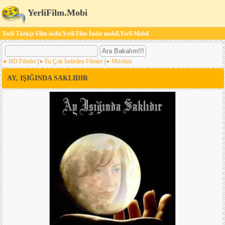
YerliFilm.Mobi
Yerli Türkçe Film indir,Yerli Film İndir mobil,Yerli Mobil
HD Filmler
|
En Çok İndirilen Filmler
|
Müslüm
AY, IŞIĞINDA SAKLIDIR