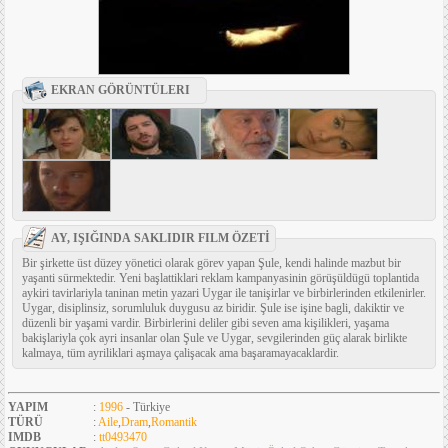
EKRAN GÖRÜNTÜLERI
AY, IŞIĞINDA SAKLIDIR FILM ÖZETİ
Bir şirkette üst düzey yönetici olarak görev yapan Şule, kendi halinde mazbut bir
yaşanti sürmektedir. Yeni başlattiklari reklam kampanyasinin görüşüldügü toplantida
aykiri tavirlariyla taninan metin yazari Uygar ile tanişirlar ve birbirlerinden etkilenirler.
Uygar, disiplinsiz, sorumluluk duygusu az biridir. Şule ise işine bagli, dakiktir ve
düzenli bir yaşami vardir. Birbirlerini deliler gibi seven ama kişilikleri, yaşama
bakişlariyla çok ayri insanlar olan Şule ve Uygar, sevgilerinden güç alarak birlikte
kalmaya, tüm ayriliklari aşmaya çalişacak ama başaramayacaklardir.
YAPIM
:
1996
- Türkiye
TÜRÜ
:
Aile
,
Dram
,
Romantik
IMDB
:
tt0493470