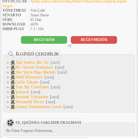
OYUNCULAR
:
Aydan Şener
,
Göksel Kortay
,
Münir Özkul
,
Orhan Günşiray
,
Toprak
Sergen
YÖNETMENI
: Veli Çelik
SENARYO
: Tamer Baran
SÜRE
: 81 Dak.
DOWNLOAD
: 4678
IMDB PUAN
: 7.3 / 104
BEĞENDİM
BEĞENMEDİM
+5
İLGİNİZİ ÇEKEBİLİR
»
Aşk Sadece Bir An
[
]
2025
»
Bir Ömrün Sonbaharı
[
]
2025
»
Her Şeyin Başı Merkür
[
]
2024
»
0000 Kilometre
[
]
2024
»
Gelin Takımı
[
]
2024
»
Tam Bir Centilmen
[
]
2024
»
Şımarık
[
]
2024
»
Sevmek Yüzünden
[
]
2024
»
Romantik Hırsız
[
]
2024
»
Güneşi Söndürmem Gerek
[
]
2024
AY, IŞIĞINDA SAKLIDIR FRAGMANI
Bu Filme Fragman Eklenmemiş...