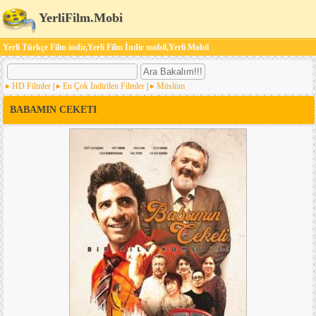
YerliFilm.Mobi
Yerli Türkçe Film indir,Yerli Film İndir mobil,Yerli Mobil
HD Filmler
|
En Çok İndirilen Filmler
|
Müslüm
BABAMIN CEKETI