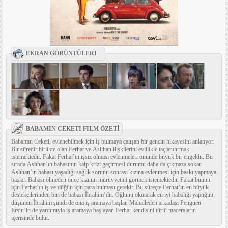
EKRAN GÖRÜNTÜLERI
BABAMIN CEKETI FILM ÖZETİ
Babamın Ceketi, evlenebilmek için iş bulmaya çalışan bir gencin hikayesini anlatıyor.
Bir süredir birlikte olan Ferhat ve Aslıhan ilişkilerini evlilikle taçlandırmak
istemektedir. Fakat Ferhat’ın işsiz olması evlenmeleri önünde büyük bir engeldir. Bu
sırada Aslıhan’ın babasının kalp krizi geçirmesi durumu daha da çıkmaza sokar.
Aslıhan’ın babası yaşadığı sağlık sorunu sonrası kızına evlenmesi için baskı yapmaya
başlar. Babası ölmeden önce kızının mürüvvetini görmek istemektedir. Fakat bunun
için Ferhat’ın iş ve düğün için para bulması gerekir. Bu süreçte Ferhat’ın en büyük
destekçilerinden biri de babası İbrahim’dir. Oğlunu okutarak en iyi babalığı yaptığını
düşünen İbrahim şimdi de ona iş aramaya başlar. Mahalleden arkadaşı Penguen
Ersin’in de yardımıyla iş aramaya başlayan Ferhat kendisini türlü maceraların
içerisinde bulur.