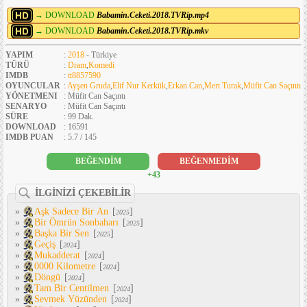
→ DOWNLOAD
Babamin.Ceketi.2018.TVRip.mp4
→ DOWNLOAD
Babamin.Ceketi.2018.TVRip.mkv
YAPIM
:
2018
- Türkiye
TÜRÜ
:
Dram
,
Komedi
IMDB
:
tt8857590
OYUNCULAR
:
Ayşen Gruda
,
Elif Nur Kerkük
,
Erkan Can
,
Mert Turak
,
Müfit Can Saçıntı
YÖNETMENI
: Müfit Can Saçıntı
SENARYO
: Müfit Can Saçıntı
SÜRE
: 99 Dak.
DOWNLOAD
: 16591
IMDB PUAN
: 5.7 / 145
BEĞENDİM
BEĞENMEDİM
+43
İLGİNİZİ ÇEKEBİLİR
»
Aşk Sadece Bir An
[
]
2025
»
Bir Ömrün Sonbaharı
[
]
2025
»
Başka Bir Sen
[
]
2025
»
Geçiş
[
]
2024
»
Mukadderat
[
]
2024
»
0000 Kilometre
[
]
2024
»
Döngü
[
]
2024
»
Tam Bir Centilmen
[
]
2024
»
Sevmek Yüzünden
[
]
2024