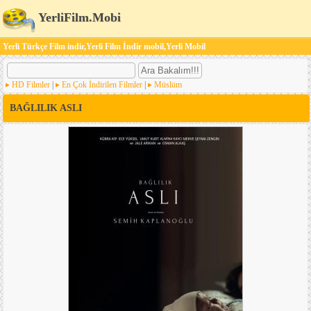
YerliFilm.Mobi
Yerli Türkçe Film indir,Yerli Film İndir mobil,Yerli Mobil
HD Filmler
|
En Çok İndirilen Filmler
|
Müslüm
BAĞLILIK ASLI