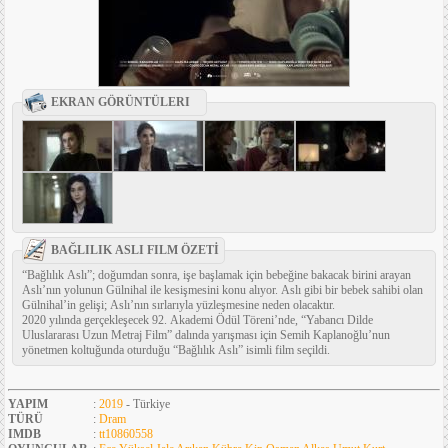
EKRAN GÖRÜNTÜLERI
BAĞLILIK ASLI FILM ÖZETİ
“Bağlılık Aslı”; doğumdan sonra, işe başlamak için bebeğine bakacak birini arayan
Aslı’nın yolunun Gülnihal ile kesişmesini konu alıyor. Aslı gibi bir bebek sahibi olan
Gülnihal’in gelişi; Aslı’nın sırlarıyla yüzleşmesine neden olacaktır.
2020 yılında gerçekleşecek 92. Akademi Ödül Töreni’nde, “Yabancı Dilde
Uluslararası Uzun Metraj Film” dalında yarışması için Semih Kaplanoğlu’nun
yönetmen koltuğunda oturduğu “Bağlılık Aslı” isimli film seçildi.
YAPIM
:
2019
- Türkiye
TÜRÜ
:
Dram
IMDB
:
tt10860558