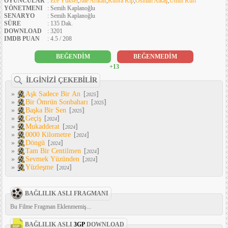
OYUNCULAR
:
Ece Yüksel
,
Jale Arıkan
,
Kübra Kip
,
Osman Alkaş
,
Umut Kurt
YÖNETMENI
: Semih Kaplanoğlu
SENARYO
: Semih Kaplanoğlu
SÜRE
: 135 Dak.
DOWNLOAD
: 3201
IMDB PUAN
: 4.5 / 208
BEĞENDİM
BEĞENMEDİM
+13
İLGİNİZİ ÇEKEBİLİR
»
Aşk Sadece Bir An
[
]
2025
»
Bir Ömrün Sonbaharı
[
]
2025
»
Başka Bir Sen
[
]
2025
»
Geçiş
[
]
2024
»
Mukadderat
[
]
2024
»
0000 Kilometre
[
]
2024
»
Döngü
[
]
2024
»
Tam Bir Centilmen
[
]
2024
»
Sevmek Yüzünden
[
]
2024
»
Yüzleşme
[
]
2024
BAĞLILIK ASLI FRAGMANI
Bu Filme Fragman Eklenmemiş...
BAĞLILIK ASLI
3GP
DOWNLOAD