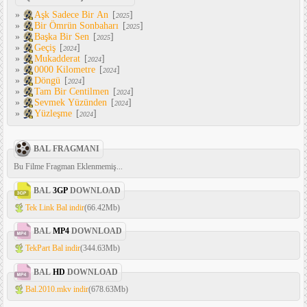
»
Aşk Sadece Bir An
[
]
2025
»
Bir Ömrün Sonbaharı
[
]
2025
»
Başka Bir Sen
[
]
2025
»
Geçiş
[
]
2024
»
Mukadderat
[
]
2024
»
0000 Kilometre
[
]
2024
»
Döngü
[
]
2024
»
Tam Bir Centilmen
[
]
2024
»
Sevmek Yüzünden
[
]
2024
»
Yüzleşme
[
]
2024
BAL FRAGMANI
Bu Filme Fragman Eklenmemiş...
BAL
3GP
DOWNLOAD
Tek Link Bal indir
(66.42Mb)
BAL
MP4
DOWNLOAD
TekPart Bal indir
(344.63Mb)
BAL
HD
DOWNLOAD
Bal.2010.mkv indir
(678.63Mb)