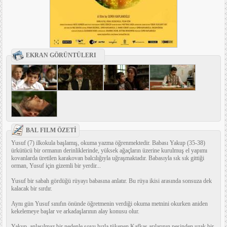
EKRAN GÖRÜNTÜLERI
BAL FILM ÖZETİ
Yusuf (7) ilkokula başlamış, okuma yazma öğrenmektedir. Babası Yakup (35-38)
ürkütücü bir ormanın derinliklerinde, yüksek ağaçların üzerine kurulmuş el yapımı
kovanlarda üretilen karakovan balcılığıyla uğraşmaktadır. Babasıyla sık sık gittiği
orman, Yusuf için gizemli bir yerdir...
Yusuf bir sabah gördüğü rüyayı babasına anlatır. Bu rüya ikisi arasında sonsuza dek
kalacak bir sırdır.
Aynı gün Yusuf sınıfın önünde öğretmenin verdiği okuma metnini okurken aniden
kekelemeye başlar ve arkadaşlarının alay konusu olur.
Yakup, anlaşılmaz bir nedenle soyu hızla tükenen Kafkas arılarının peşinden uzak bir