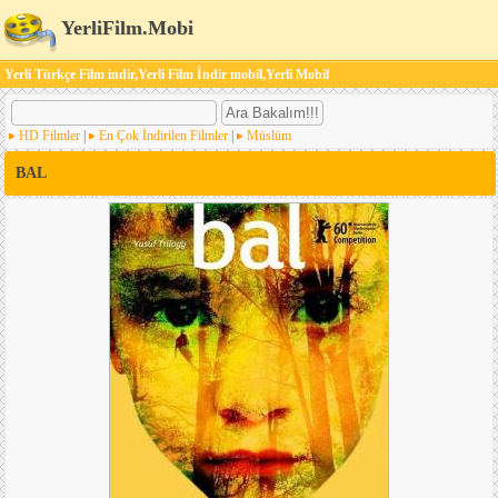
YerliFilm.Mobi
Yerli Türkçe Film indir,Yerli Film İndir mobil,Yerli Mobil
HD Filmler
|
En Çok İndirilen Filmler
|
Müslüm
BAL