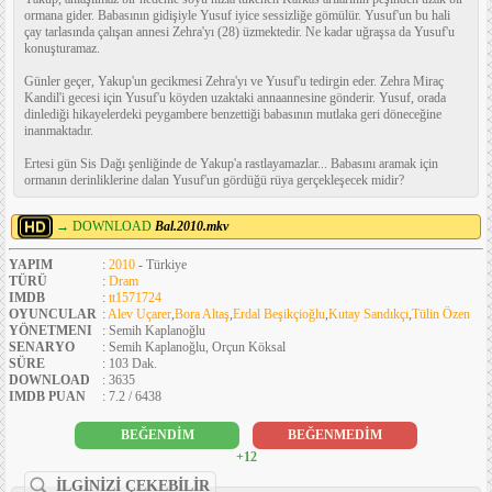
ormana gider. Babasının gidişiyle Yusuf iyice sessizliğe gömülür. Yusuf'un bu hali
çay tarlasında çalışan annesi Zehra'yı (28) üzmektedir. Ne kadar uğraşsa da Yusuf'u
konuşturamaz.
Günler geçer, Yakup'un gecikmesi Zehra'yı ve Yusuf'u tedirgin eder. Zehra Miraç
Kandil'i gecesi için Yusuf'u köyden uzaktaki annaannesine gönderir. Yusuf, orada
dinlediği hikayelerdeki peygambere benzettiği babasının mutlaka geri döneceğine
inanmaktadır.
Ertesi gün Sis Dağı şenliğinde de Yakup'a rastlayamazlar... Babasını aramak için
ormanın derinliklerine dalan Yusuf'un gördüğü rüya gerçekleşecek midir?
→ DOWNLOAD
Bal.2010.mkv
YAPIM
:
2010
- Türkiye
TÜRÜ
:
Dram
IMDB
:
tt1571724
OYUNCULAR
:
Alev Uçarer
,
Bora Altaş
,
Erdal Beşikçioğlu
,
Kutay Sandıkçı
,
Tülin Özen
YÖNETMENI
: Semih Kaplanoğlu
SENARYO
: Semih Kaplanoğlu, Orçun Köksal
SÜRE
: 103 Dak.
DOWNLOAD
: 3635
IMDB PUAN
: 7.2 / 6438
BEĞENDİM
BEĞENMEDİM
+12
İLGİNİZİ ÇEKEBİLİR