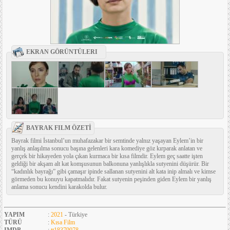
EKRAN GÖRÜNTÜLERI
BAYRAK FILM ÖZETİ
Bayrak filmi İstanbul’un muhafazakar bir semtinde yalnız yaşayan Eylem’in bir
yanlış anlaşılma sonucu başına gelenleri kara komediye göz kırparak anlatan ve
gerçek bir hikayeden yola çıkan kurmaca bir kısa filmdir. Eylem geç saatte işten
geldiği bir akşam alt kat komşusunun balkonuna yanlışlıkla sutyenini düşürür. Bir
“kadınlık bayrağı” gibi çamaşır ipinde sallanan sutyenini alt kata inip almalı ve kimse
görmeden bu konuyu kapatmalıdır. Fakat sutyenin peşinden giden Eylem bir yanlış
anlama sonucu kendini karakolda bulur.
YAPIM
:
2021
- Türkiye
TÜRÜ
:
Kısa Film