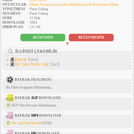
IMDB
:
tt18379078
OYUNCULAR
:
Alican Yücesoy
,
Ayşe Lebriz Berkem
,
Gözde Kısa
,
Pınar Göktaş
YÖNETMENI
: Pınar Göktaş
SENARYO
: Pınar Göktaş
SÜRE
: 11 Dak.
DOWNLOAD
: 1604
IMDB PUAN
: 5.0 / 84
BEĞENDİM
BEĞENMEDİM
-8
İLGİNİZİ ÇEKEBİLİR
»
Bayrak
[
]
2021
»
İki Yaka Yarım Aşk
[
]
2017
BAYRAK FRAGMANI
Bu Filme Fragman Eklenmemiş...
BAYRAK
3GP
DOWNLOAD
3GP Film Dosyası Hazırlanıyor...
BAYRAK
MP4
DOWNLOAD
Tek Link Bayrak indir
(315b)
BAYRAK
HD
DOWNLOAD