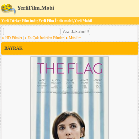
YerliFilm.Mobi
Yerli Türkçe Film indir,Yerli Film İndir mobil,Yerli Mobil
HD Filmler
|
En Çok İndirilen Filmler
|
Müslüm
BAYRAK