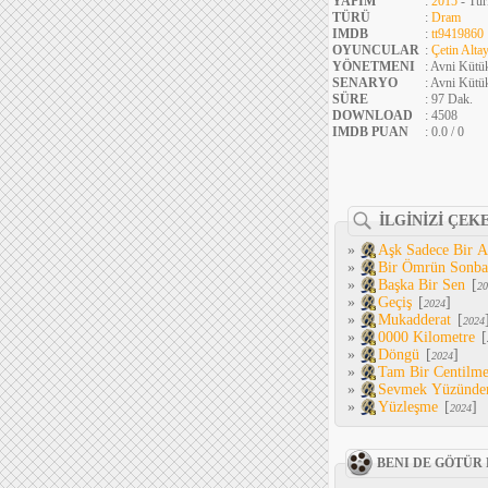
YAPIM
:
2015
- Tür
TÜRÜ
:
Dram
IMDB
:
tt9419860
OYUNCULAR
:
Çetin Altay
YÖNETMENI
: Avni Kütü
SENARYO
: Avni Kütü
SÜRE
: 97 Dak.
DOWNLOAD
: 4508
IMDB PUAN
: 0.0 / 0
İLGİNİZİ ÇEK
»
Aşk Sadece Bir 
»
Bir Ömrün Sonba
»
Başka Bir Sen
[
20
»
Geçiş
[
]
2024
»
Mukadderat
[
2024
»
0000 Kilometre
[
»
Döngü
[
]
2024
»
Tam Bir Centilm
»
Sevmek Yüzünde
»
Yüzleşme
[
]
2024
BENI DE GÖTÜR