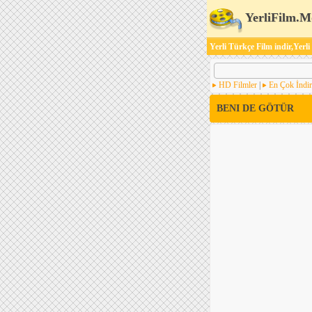
YerliFilm.M
Yerli Türkçe Film indir,Yerli
HD Filmler
|
En Çok İndir
BENI DE GÖTÜR