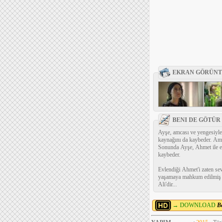
EKRAN GÖRÜNT
BENI DE GÖTÜR
Ayşe, amcası ve yengesiyle
kaynağını da kaybeder. Amc
Sonunda Ayşe, Ahmet ile evl
kaybeder.
Evlendiği Ahmet'i zaten se
yaşamaya mahkum edilmiş gi
Ali'dir...
→ DOWNLOAD
B