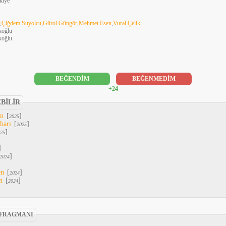
kiye
,
Çiğdem Suyolcu
,
Gürol Güngör
,
Mehmet Esen
,
Vural Çelik
koğlu
koğlu
BEĞENDİM
BEĞENMEDİM
+24
EBİLİR
An
[
]
2025
harı
[
]
2025
]
25
]
]
2024
en
[
]
2024
n
[
]
2024
 FRAGMANI