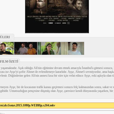
ÜLERI
 FILM ÖZETİ
 yaşamaktadır. Aşık olduğu Ali'nin eğitimine devam etmek amacıyla İstanbul'a gitmesi sonucu, 
ası ise Ayşe'yi şoför Ahmet ile evlendirmeye kararlıdır. Ayşe, Ahmet'i sevmiyordur, ama başka 
enir. Düğünlerine gelen Ali'nin annesi kısa bir süre için vefat edince Ayşe, eski aşkıyla olan t
vmeyen Ayşe, bir de kocasının trafik kazası geçirmesi sonucu felç kalmasından sonra, sakat ve 
bidir. Umutsuzluğun pençesine düşmüş olan Ayşe, çaresizce kendi dünyasında yaşarken, bir gü
eni.de.Gotur.2015.1080p.WEBRip.x264.mkv