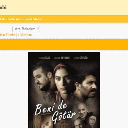
obi
 Film İndir mobil,Yerli Mobil
ilen Filmler
|
Müslüm