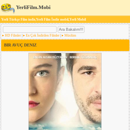
YerliFilm.Mobi
Yerli Türkçe Film indir,Yerli Film İndir mobil,Yerli Mobil
HD Filmler
|
En Çok İndirilen Filmler
|
Müslüm
BIR AVUÇ DENIZ