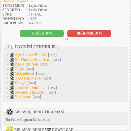
Düzyatan
,
Tuğrul Tülek
YÖNETMENI
: Leyla Yılmaz
SENARYO
: Leyla Yılmaz
SÜRE
: 117 Dak.
DOWNLOAD
: 4762
IMDB PUAN
: 4.4 / 987
BEĞENDİM
BEĞENMEDİM
+24
İLGİNİZİ ÇEKEBİLİR
»
Aşk Sadece Bir An
[
]
2025
»
Bir Ömrün Sonbaharı
[
]
2025
»
Başka Bir Sen
[
]
2025
»
Geçiş
[
]
2024
»
Mukadderat
[
]
2024
»
0000 Kilometre
[
]
2024
»
Döngü
[
]
2024
»
Tam Bir Centilmen
[
]
2024
»
Sevmek Yüzünden
[
]
2024
»
Yüzleşme
[
]
2024
BIR AVUÇ DENIZ FRAGMANI
Bu Filme Fragman Eklenmemiş...
BIR AVUÇ DENIZ
3GP
DOWNLOAD