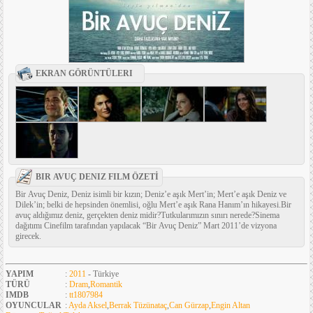
EKRAN GÖRÜNTÜLERI
BIR AVUÇ DENIZ FILM ÖZETİ
Bir Avuç Deniz, Deniz isimli bir kızın; Deniz’e aşık Mert’in; Mert’e aşık Deniz ve
Dilek’in; belki de hepsinden önemlisi, oğlu Mert’e aşık Rana Hanım’ın hikayesi.Bir
avuç aldığımız deniz, gerçekten deniz midir?Tutkularımızın sınırı nerede?Sinema
dağıtımı Cinefilm tarafından yapılacak “Bir Avuç Deniz” Mart 2011’de vizyona
girecek.
YAPIM
:
2011
- Türkiye
TÜRÜ
:
Dram
,
Romantik
IMDB
:
tt1807984
OYUNCULAR
:
Ayda Aksel
,
Berrak Tüzünataç
,
Can Gürzap
,
Engin Altan