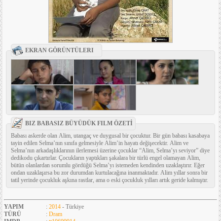
EKRAN GÖRÜNTÜLERI
BIZ BABASIZ BÜYÜDÜK FILM ÖZETİ
Babası askerde olan Alim, utangaç ve duygusal bir çocuktur. Bir gün babası kasabaya
tayin edilen Selma’nın sınıfa gelmesiyle Alim’in hayatı değişecektir. Alim ve
Selma’nın arkadaşlıklarının ilerlemesi üzerine çocuklar “Alim, Selma’yı seviyor” diye
dedikodu çıkartırlar. Çocukların yaptıkları şakalara bir türlü engel olamayan Alim,
bütün olanlardan sorumlu gördüğü Selma’yı istemeden kendinden uzaklaştırır. Eğer
ondan uzaklaşırsa bu zor durumdan kurtulacağına inanmaktadır. Alim yıllar sonra bir
tatil yerinde çocukluk aşkına rastlar, ama o eski çocukluk yılları artık geride kalmıştır.
YAPIM
:
2014
- Türkiye
TÜRÜ
:
Dram