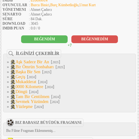
IMDB
:
tt10699914
OYUNCULAR
:
Burcu Binici
,
Burç Kümbetlioğlu
,
Umut Kurt
YÖNETMENI
: Ahmet Çadırcı
SENARYO
: Ahmet Çadırcı
SÜRE
: 84 Dak.
DOWNLOAD
: 3045
IMDB PUAN
: 0.0 / 0
BEĞENDİM
BEĞENMEDİM
+7
İLGİNİZİ ÇEKEBİLİR
»
Aşk Sadece Bir An
[
]
2025
»
Bir Ömrün Sonbaharı
[
]
2025
»
Başka Bir Sen
[
]
2025
»
Geçiş
[
]
2024
»
Mukadderat
[
]
2024
»
0000 Kilometre
[
]
2024
»
Döngü
[
]
2024
»
Tam Bir Centilmen
[
]
2024
»
Sevmek Yüzünden
[
]
2024
»
Yüzleşme
[
]
2024
BIZ BABASIZ BÜYÜDÜK FRAGMANI
Bu Filme Fragman Eklenmemiş...