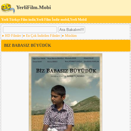
YerliFilm.Mobi
Yerli Türkçe Film indir,Yerli Film İndir mobil,Yerli Mobil
HD Filmler
|
En Çok İndirilen Filmler
|
Müslüm
BIZ BABASIZ BÜYÜDÜK