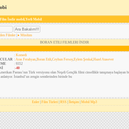
obi
 Film İndir mobil,Yerli Mobil
ilen Filmler
|
Müslüm
BORAN ETILI FILMLERI İNDIR
:
Komedi
CULAR
:
Aras Ferahyan
,
Boran Etili
,
Ceyhun Fersoy
,
Eylem Şenkal
,
Hazel Atasever
NME
: 9352
Nİ
:
-40
merikan Pastası’nın Türk versiyonu olan Neşeli Gençlik filmi cinsellikle tanışmaya başlayan b
ı anlatıyor. İstanbul’un zengin semtlerinden birinde bu
Enler
|
Film Türleri
|
RSS
|
İletişim
|
Mobil Mp3