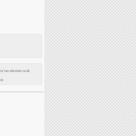
ra’nın ailesinin sıcak
ir.