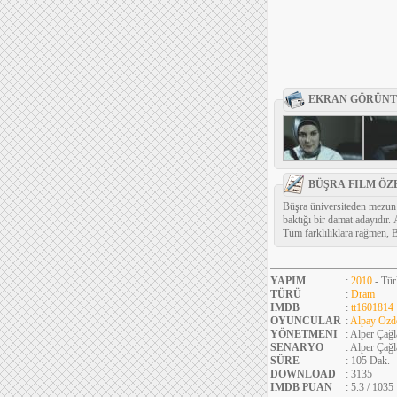
EKRAN GÖRÜNT
BÜŞRA FILM ÖZ
Büşra üniversiteden mezun ol
baktığı bir damat adayıdır.
Tüm farklılıklara rağmen, B
YAPIM
:
2010
- Tür
TÜRÜ
:
Dram
IMDB
:
tt1601814
OYUNCULAR
:
Alpay Özd
YÖNETMENI
: Alper Çağl
SENARYO
: Alper Çağl
SÜRE
: 105 Dak.
DOWNLOAD
: 3135
IMDB PUAN
: 5.3 / 1035