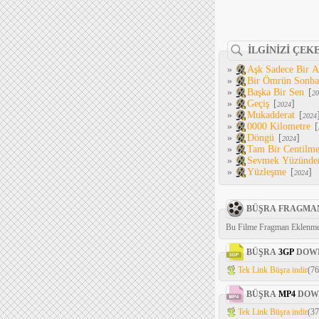
İLGİNİZİ ÇEK
»
Aşk Sadece Bir 
»
Bir Ömrün Sonba
»
Başka Bir Sen
[
20
»
Geçiş
[
]
2024
»
Mukadderat
[
2024
»
0000 Kilometre
[
»
Döngü
[
]
2024
»
Tam Bir Centilm
»
Sevmek Yüzünde
»
Yüzleşme
[
]
2024
BÜŞRA FRAGMA
Bu Filme Fragman Eklenme
BÜŞRA
3GP
DOW
Tek Link Büşra indir
(7
BÜŞRA
MP4
DOW
Tek Link Büşra indir
(3