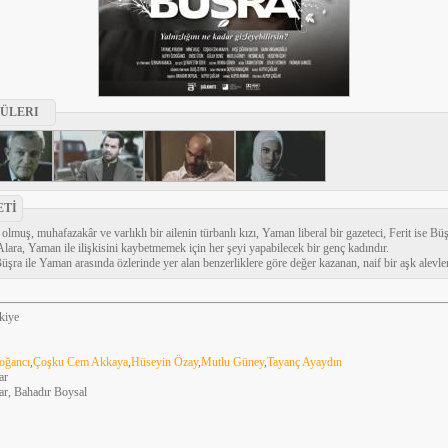
ÜLERI
ETİ
muş, muhafazakâr ve varlıklı bir ailenin türbanlı kızı, Yaman liberal bir gazeteci, Ferit ise Büş
 Alara, Yaman ile ilişkisini kaybetmemek için her şeyi yapabilecek bir genç kadındır.
üşra ile Yaman arasında özlerinde yer alan benzerliklere göre değer kazanan, naif bir aşk alevlen
kiye
oğancı
,
Çoşku Cem Akkaya
,
Hüseyin Özay
,
Mutlu Güney
,
Tayanç Ayaydın
ar
ar, Bahadır Boysal