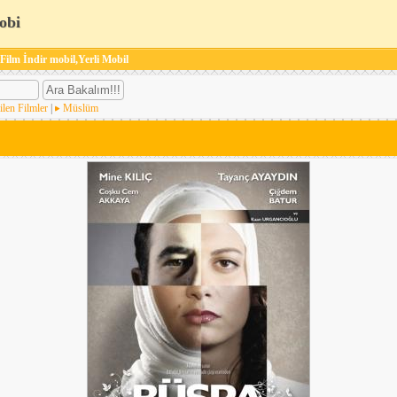
obi
 Film İndir mobil,Yerli Mobil
ilen Filmler
|
Müslüm