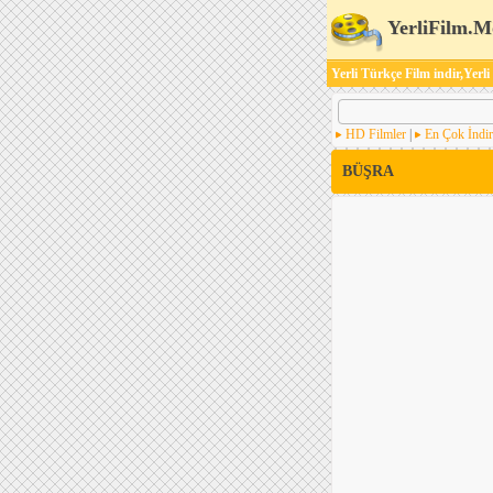
YerliFilm.M
Yerli Türkçe Film indir,Yerli
HD Filmler
|
En Çok İndir
BÜŞRA