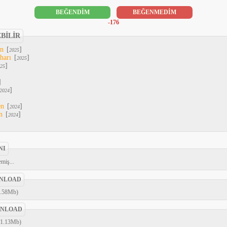
BEĞENDİM
BEĞENMEDİM
-176
EBİLİR
An
[
]
2025
harı
[
]
2025
]
25
]
]
2024
en
[
]
2024
n
[
]
2024
NI
miş...
NLOAD
6.58Mb)
NLOAD
71.13Mb)