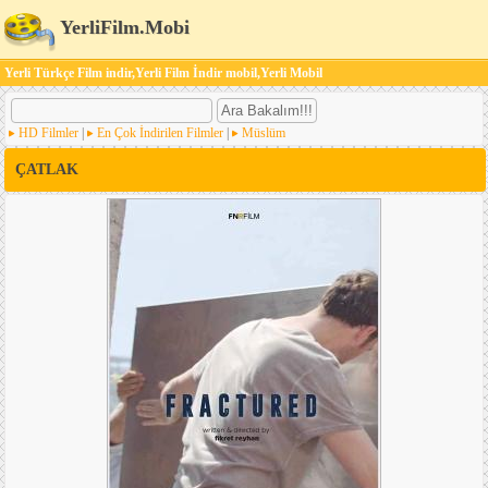
YerliFilm.Mobi
Yerli Türkçe Film indir,Yerli Film İndir mobil,Yerli Mobil
HD Filmler
|
En Çok İndirilen Filmler
|
Müslüm
ÇATLAK