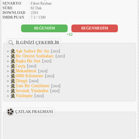
SENARYO
: Fikret Reyhan
SÜRE
: 82 Dak.
DOWNLOAD
: 2263
IMDB PUAN
: 7.3 / 1300
BEĞENDİM
BEĞENMEDİM
+12
İLGİNİZİ ÇEKEBİLİR
»
Aşk Sadece Bir An
[
]
2025
»
Bir Ömrün Sonbaharı
[
]
2025
»
Başka Bir Sen
[
]
2025
»
Geçiş
[
]
2024
»
Mukadderat
[
]
2024
»
0000 Kilometre
[
]
2024
»
Döngü
[
]
2024
»
Tam Bir Centilmen
[
]
2024
»
Sevmek Yüzünden
[
]
2024
»
Yüzleşme
[
]
2024
ÇATLAK FRAGMANI