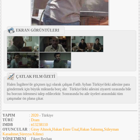
EKRAN GÖRÜNTÜLERI
ÇATLAK FILM ÖZETİ
Halen İngiltere'de göçmen işçi olarak çalışan Fatih Ayhan Türkiye'deki ailesine para
göndermek için büyük miktarda borç alır. Türkiye'deki ailesini ziyareti sırasında bile
bu borcun ödenmesi talep edilecektir. Sonrasında bu aile üyeleri arasındaki tüm
çatışmalar ön plana çıkar.
YAPIM
:
2020
- Türkiye
TÜRÜ
:
Dram
IMDB
:
tt13238110
OYUNCULAR
:
Giray Altınok
,
Hakan Emre Ünal
,
Hakan Salınmış
,
Süleyman
Karaahmet
,
Süreyya Kilimci
YÖNETMENI
: Fikret Reyhan