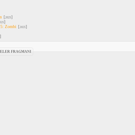
m
[
]
2025
]
025
 5: Zombi
[
]
2025
]
MELER FRAGMANI