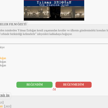
ELER FILM ÖZETİ
gelen isimlerden Yılmaz Erdoğan kendi yaşamından kesitler ve ülkenin gündemindeki konuları h
“cebinde biriktirdiği kelimelerle” izleyenleri kahkahaya boğuyor.
kiye
doğan
doğan
doğan
BEĞENDİM
BEĞENMEDİM
-51
EBİLİR
]
25
an
[
]
2025