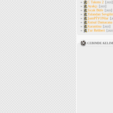
»
C Takımı 2
[
]
2025
»
Ayakçı
[
]
2025
»
Sıcak Büfe
[
]
2025
»
Yalandan Sevgili
»
ŞamPİYONlar
[
2
»
Kutsal Damacana
»
Karantina
[
]
2025
»
Tur Rehberi
[
2025
CEBIMDE KELI