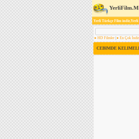
YerliFilm.M
Yerli Türkçe Film indir,Yerli
HD Filmler
|
En Çok İndir
CEBIMDE KELIMEL