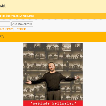
obi
 Film İndir mobil,Yerli Mobil
ilen Filmler
|
Müslüm
ER