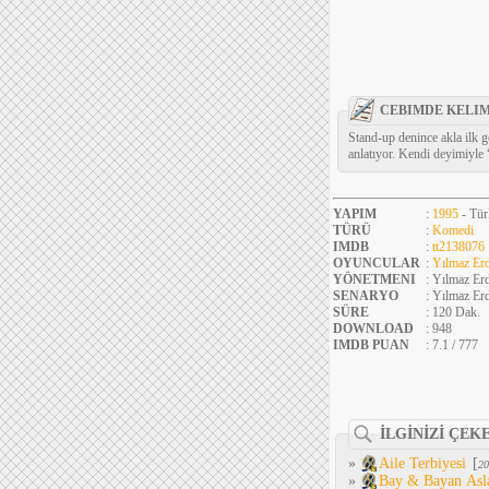
CEBIMDE KELIM
Stand-up denince akla ilk 
anlatıyor. Kendi deyimiyle 
YAPIM
:
1995
- Tür
TÜRÜ
:
Komedi
IMDB
:
tt2138076
OYUNCULAR
:
Yılmaz Er
YÖNETMENI
: Yılmaz Er
SENARYO
: Yılmaz Er
SÜRE
: 120 Dak.
DOWNLOAD
: 948
IMDB PUAN
: 7.1 / 777
İLGİNİZİ ÇEK
»
Aile Terbiyesi
[
20
»
Bay & Bayan Asl