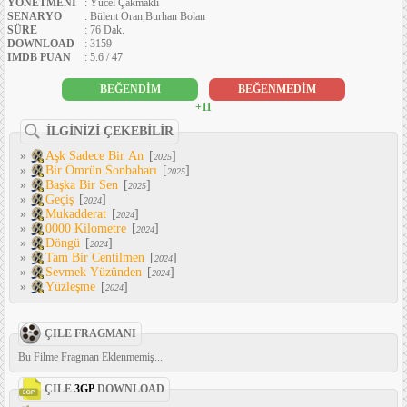
YÖNETMENI
: Yücel Çakmaklı
SENARYO
: Bülent Oran,Burhan Bolan
SÜRE
: 76 Dak.
DOWNLOAD
: 3159
IMDB PUAN
: 5.6 / 47
BEĞENDİM
BEĞENMEDİM
+11
İLGİNİZİ ÇEKEBİLİR
»
Aşk Sadece Bir An
[
]
2025
»
Bir Ömrün Sonbaharı
[
]
2025
»
Başka Bir Sen
[
]
2025
»
Geçiş
[
]
2024
»
Mukadderat
[
]
2024
»
0000 Kilometre
[
]
2024
»
Döngü
[
]
2024
»
Tam Bir Centilmen
[
]
2024
»
Sevmek Yüzünden
[
]
2024
»
Yüzleşme
[
]
2024
ÇILE FRAGMANI
Bu Filme Fragman Eklenmemiş...
ÇILE
3GP
DOWNLOAD