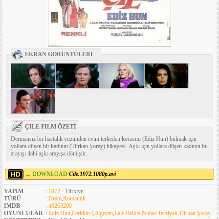
EKRAN GÖRÜNTÜLERI
ÇILE FILM ÖZETİ
Dermansız bir hastalık yüzünden evini terkeden kocasını (Ediz Hun) bulmak için
yollara düşen bir kadının (Türkan Şoray) hikayesi. Aşkı için yollara düşen kadının bu
arayışı ilahi aşkı arayışa dönüşür.
→ DOWNLOAD
Cile.1972.1080p.avi
YAPIM
:
1972
- Türkiye
TÜRÜ
:
Dram
,
Romantik
IMDB
:
tt0263209
OYUNCULAR
:
Ediz Hun
,
Feridun Çölgeçen
,
Lale Belkıs
,
Nubar Terziyan
,
Türkan Şoray