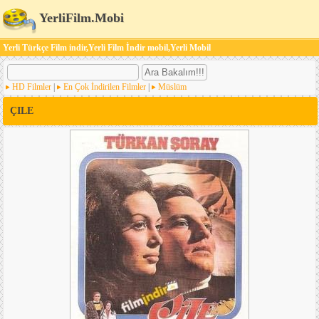
YerliFilm.Mobi
Yerli Türkçe Film indir,Yerli Film İndir mobil,Yerli Mobil
HD Filmler
|
En Çok İndirilen Filmler
|
Müslüm
ÇILE