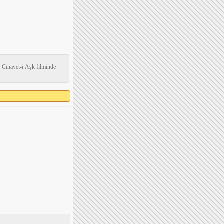
ğı Cinayet-i Aşk filminde