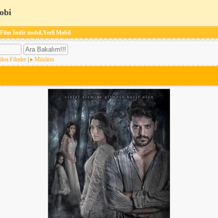
obi
 Film İndir mobil,Yerli Mobil
ilen Filmler
|
Müslüm