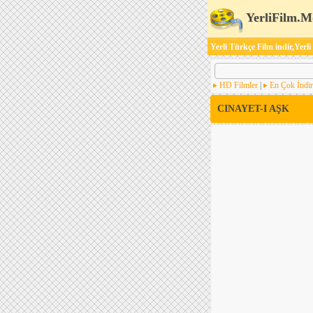
YerliFilm.M
Yerli Türkçe Film indir,Yerli
HD Filmler
|
En Çok İndir
CINAYET-I AŞK