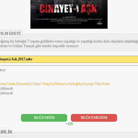
FILM ÖZETİ
doğmuş bir bebeğin 7 yaşına geldikten sonra yaşadığı ve yaşattığı korku dolu olayların anlatıldı
lcım ve Gülçin Tunçok gibi isimler başrolde oynuyor.
inayet.i.Ask.2017.mkv
kiye
lcım
,
Funda Bostanlık
,
Gülçin Tunçok
,
Hümeyra Aydoğdu
,
Zeynep Ülkü Kam
ükkayalı
ükkayalı
BEĞENDİM
BEĞENMEDİM
+119
EBİLİR