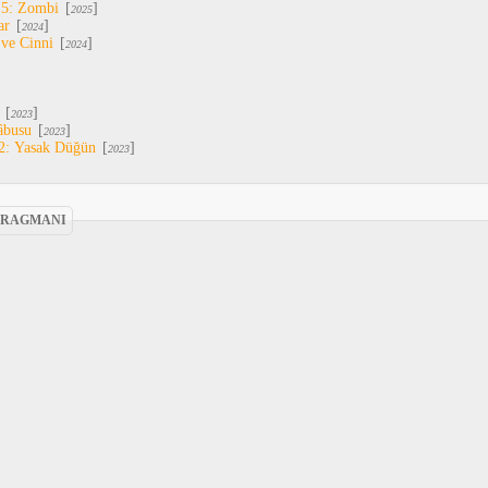
 5: Zombi
[
]
2025
ar
[
]
2024
 ve Cinni
[
]
2024
[
]
2023
âbusu
[
]
2023
2: Yasak Düğün
[
]
2023
 FRAGMANI