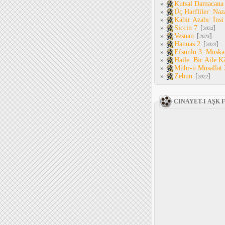
»
Kutsal Damacana
»
Üç Harfliler: Naz
»
Kabir Azabı: İnsi
»
Siccin 7
[
]
2024
»
Vesnan
[
]
2023
»
Hannas 2
[
]
2023
»
Efsunlu 3: Muska
»
Haile: Bir Aile K
»
Mühr-ü Musallat 
»
Zebun
[
]
2022
CINAYET-I AŞK