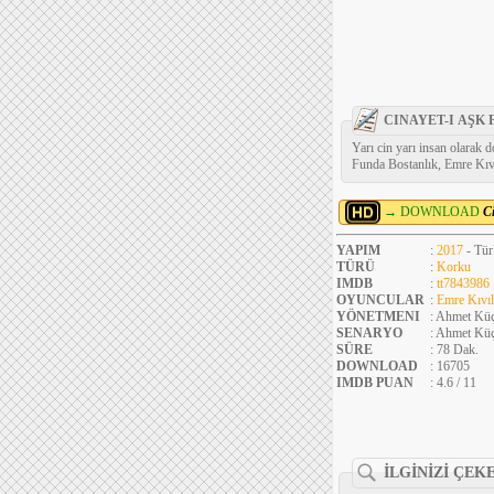
CINAYET-I AŞK 
Yarı cin yarı insan olarak 
Funda Bostanlık, Emre Kıvı
→ DOWNLOAD
C
YAPIM
:
2017
- Tür
TÜRÜ
:
Korku
IMDB
:
tt7843986
OYUNCULAR
:
Emre Kıvı
YÖNETMENI
: Ahmet Küç
SENARYO
: Ahmet Küç
SÜRE
: 78 Dak.
DOWNLOAD
: 16705
IMDB PUAN
: 4.6 / 11
İLGİNİZİ ÇEK