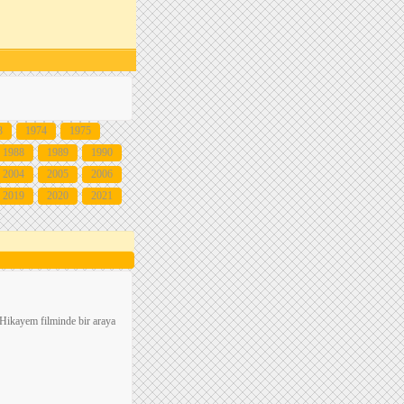
3
1974
1975
1988
1989
1990
2004
2005
2006
2019
2020
2021
 Hikayem filminde bir araya