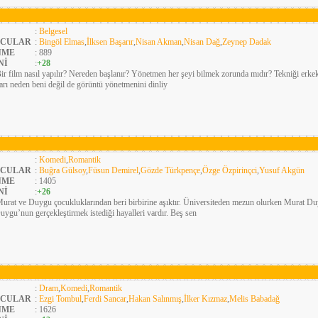
:
Belgesel
CULAR
:
Bingöl Elmas
,
İlksen Başarır
,
Nisan Akman
,
Nisan Dağ
,
Zeynep Dadak
NME
: 889
Nİ
:
+28
ir film nasıl yapılır? Nereden başlanır? Yönetmen her şeyi bilmek zorunda mıdır? Tekniği erkekl
ları neden beni değil de görüntü yönetmenini dinliy
:
Komedi
,
Romantik
CULAR
:
Buğra Gülsoy
,
Füsun Demirel
,
Gözde Türkpençe
,
Özge Özpirinçci
,
Yusuf Akgün
NME
: 1405
Nİ
:
+26
urat ve Duygu çocukluklarından beri birbirine aşıktır. Üniversiteden mezun olurken Murat Duy
ygu’nun gerçekleştirmek istediği hayalleri vardır. Beş sen
:
Dram
,
Komedi
,
Romantik
CULAR
:
Ezgi Tombul
,
Ferdi Sancar
,
Hakan Salınmış
,
İlker Kızmaz
,
Melis Babadağ
NME
: 1626