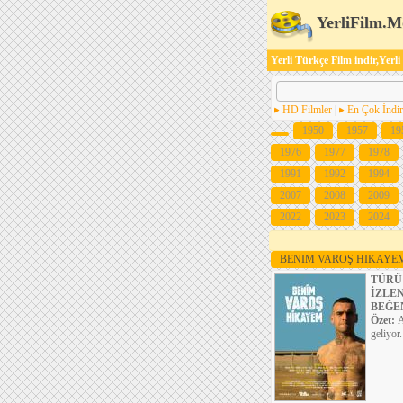
YerliFilm.M
Yerli Türkçe Film indir,Yerli
HD Filmler
|
En Çok İndir
1950
1957
19
1976
1977
1978
1991
1992
1994
2007
2008
2009
2022
2023
2024
BENIM VAROŞ HIKAY
TÜRÜ
İZLE
BEĞE
Özet:
A
geliyor