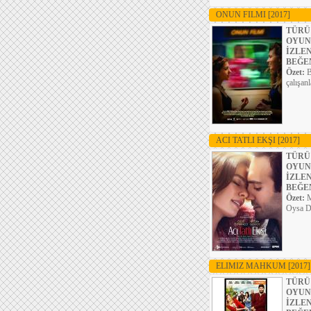
ONUN FILMI
[2017]
TÜRÜ
OYUN
İZLE
BEĞE
Özet:
B
çalışan
ACI TATLI EKŞI
[2017]
TÜRÜ
OYUN
İZLE
BEĞE
Özet:
M
Oysa Du
ELIMIZ MAHKUM
[2017]
TÜRÜ
OYUN
İZLE