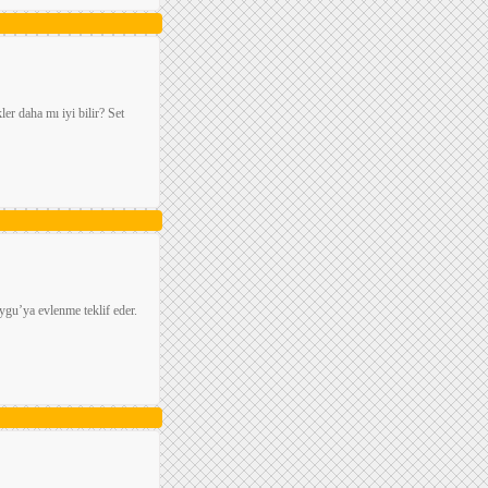
er daha mı iyi bilir? Set
gu’ya evlenme teklif eder.