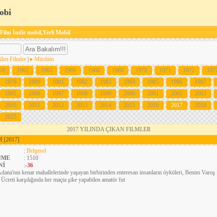
obi
 Film İndir mobil,Yerli Mobil
ilen Filmler
|
Müslüm
59
1962
1965
1966
1968
1969
1970
1971
1972
197
1979
1980
1981
1982
1983
1984
1985
1986
1987
1995
1996
1997
1998
1999
2000
2001
2002
2003
2010
2011
2012
2013
2014
2015
2016
2017
2018
2025
2017 YILINDA ÇIKAN FILMLER
EM
[2017]
:
Belgesel
NME
: 1510
Nİ
:
-36
dana'nın kenar mahallelerinde yaşayan birbirinden enteresan insanların öyküleri, Benim Varoş
. Ücreti karşılığında her maçta şike yapabilen amatör fut