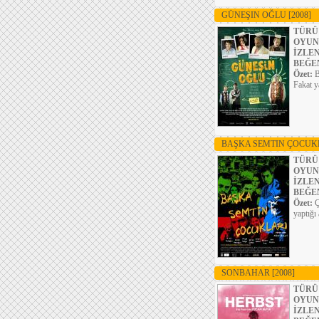
GÜNEŞIN OĞLU
[2008]
TÜRÜ
OYUN
İZLE
BEĞE
Özet:
B
Fakat y
BAŞKA SEMTIN ÇOCUK
TÜRÜ
OYUN
İZLE
BEĞE
Özet:
Ç
yaptığı
SONBAHAR
[2008]
TÜRÜ
OYUN
İZLE