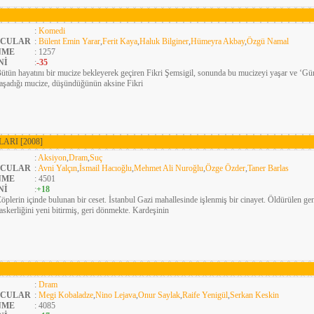
:
Komedi
CULAR
:
Bülent Emin Yarar
,
Ferit Kaya
,
Haluk Bilginer
,
Hümeyra Akbay
,
Özgü Namal
NME
: 1257
Nİ
:
-35
ütün hayatını bir mucize bekleyerek geçiren Fikri Şemsigil, sonunda bu mucizeyi yaşar ve ‘Gü
aşadığı mucize, düşündüğünün aksine Fikri
LARI
[2008]
:
Aksiyon
,
Dram
,
Suç
CULAR
:
Avni Yalçın
,
İsmail Hacıoğlu
,
Mehmet Ali Nuroğlu
,
Özge Özder
,
Taner Barlas
NME
: 4501
Nİ
:
+18
öplerin içinde bulunan bir ceset. İstanbul Gazi mahallesinde işlenmiş bir cinayet. Öldürülen 
 askerliğini yeni bitirmiş, geri dönmekte. Kardeşinin
:
Dram
CULAR
:
Megi Kobaladze
,
Nino Lejava
,
Onur Saylak
,
Raife Yenigül
,
Serkan Keskin
NME
: 4085