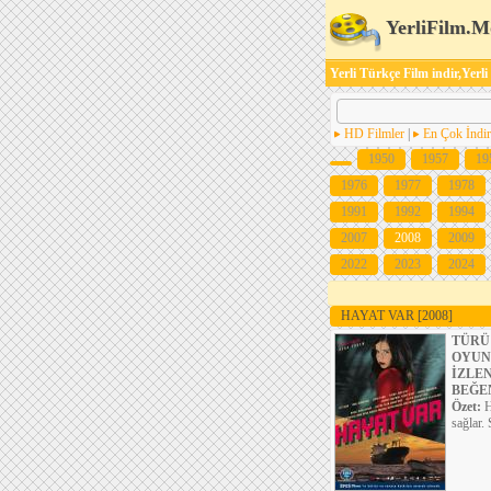
YerliFilm.M
Yerli Türkçe Film indir,Yerli
HD Filmler
|
En Çok İndir
1950
1957
19
1976
1977
1978
1991
1992
1994
2007
2008
2009
2022
2023
2024
HAYAT VAR
[2008]
TÜRÜ
OYUN
İZLE
BEĞE
Özet:
H
sağlar.