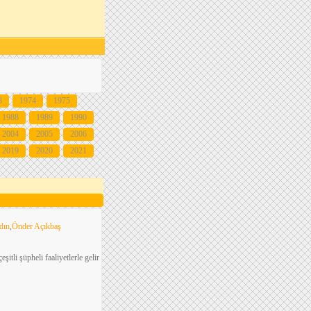
3
1974
1975
1988
1989
1990
2004
2005
2006
2019
2020
2021
dın
,
Önder Açıkbaş
itli şüpheli faaliyetlerle gelir