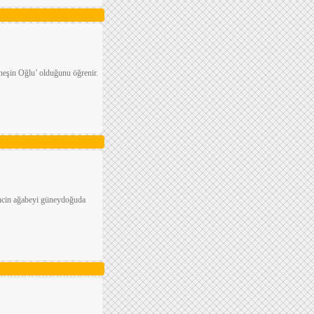
neşin Oğlu’ olduğunu öğrenir.
gencin ağabeyi güneydoğuda