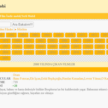
obi
 Film İndir mobil,Yerli Mobil
ilen Filmler
|
Müslüm
59
1962
1965
1966
1968
1969
1970
1971
1972
197
1979
1980
1981
1982
1983
1984
1985
1986
1987
1995
1996
1997
1998
1999
2000
2001
2002
2003
2010
2011
2012
2013
2014
2015
2016
2017
2018
2025
2008 YILINDA ÇIKAN FILMLER
:
Dram
CULAR
:
Banu Fotocan
,
Elit İşcan
,
Erdal Beşikçioğlu
,
Handan Karaadam
,
Levent Yılmaz
,
O Ka
NME
: 719
Nİ
:
+28
ayat, babası ve hasta dedesiyle birlikte Bosphorus'un bir kulübesinde yaşar. Babasının teknesi çeş
 Suyun güzelliğine rağmen, hayatları zor olmaya