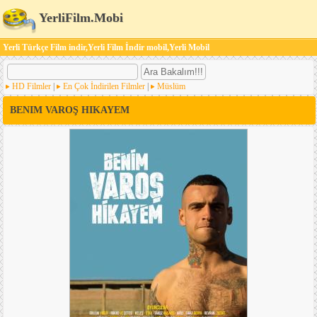
YerliFilm.Mobi
Yerli Türkçe Film indir,Yerli Film İndir mobil,Yerli Mobil
HD Filmler
|
En Çok İndirilen Filmler
|
Müslüm
BENIM VAROŞ HIKAYEM