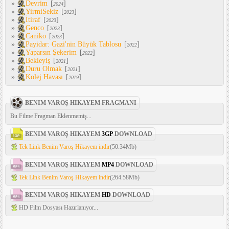
»
Devrim
[
]
2024
»
YirmiSekiz
[
]
2023
»
İtiraf
[
]
2023
»
Genco
[
]
2023
»
Caniko
[
]
2023
»
Payidar: Gazi'nin Büyük Tablosu
[
]
2022
»
Yaparsın Şekerim
[
]
2022
»
Bekleyiş
[
]
2021
»
Duru Olmak
[
]
2021
»
Kolej Havası
[
]
2019
BENIM VAROŞ HIKAYEM FRAGMANI
Bu Filme Fragman Eklenmemiş...
BENIM VAROŞ HIKAYEM
3GP
DOWNLOAD
Tek Link Benim Varoş Hikayem indir
(50.34Mb)
BENIM VAROŞ HIKAYEM
MP4
DOWNLOAD
Tek Link Benim Varoş Hikayem indir
(264.58Mb)
BENIM VAROŞ HIKAYEM
HD
DOWNLOAD
HD Film Dosyası Hazırlanıyor...