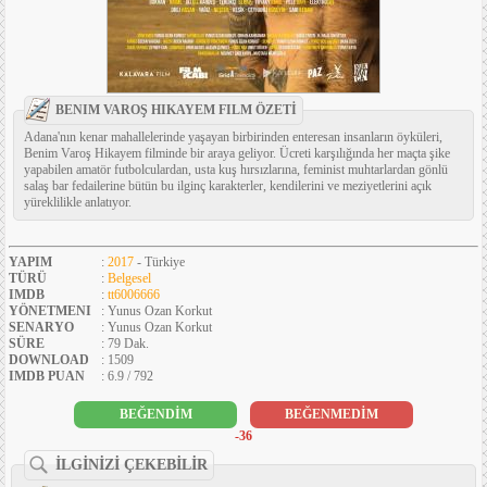
BENIM VAROŞ HIKAYEM FILM ÖZETİ
Adana'nın kenar mahallelerinde yaşayan birbirinden enteresan insanların öyküleri,
Benim Varoş Hikayem filminde bir araya geliyor. Ücreti karşılığında her maçta şike
yapabilen amatör futbolculardan, usta kuş hırsızlarına, feminist muhtarlardan gönlü
salaş bar fedailerine bütün bu ilginç karakterler, kendilerini ve meziyetlerini açık
yüreklilikle anlatıyor.
YAPIM
:
2017
- Türkiye
TÜRÜ
:
Belgesel
IMDB
:
tt6006666
YÖNETMENI
: Yunus Ozan Korkut
SENARYO
: Yunus Ozan Korkut
SÜRE
: 79 Dak.
DOWNLOAD
: 1509
IMDB PUAN
: 6.9 / 792
BEĞENDİM
BEĞENMEDİM
-36
İLGİNİZİ ÇEKEBİLİR