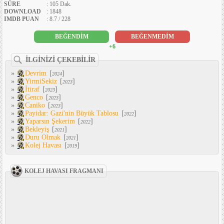
SÜRE
: 105 Dak.
DOWNLOAD
: 1848
IMDB PUAN
: 8.7 / 228
BEĞENDİM
BEĞENMEDİM
+6
İLGİNİZİ ÇEKEBİLİR
»
Devrim
[
]
2024
»
YirmiSekiz
[
]
2023
»
İtiraf
[
]
2023
»
Genco
[
]
2023
»
Caniko
[
]
2023
»
Payidar: Gazi'nin Büyük Tablosu
[
]
2022
»
Yaparsın Şekerim
[
]
2022
»
Bekleyiş
[
]
2021
»
Duru Olmak
[
]
2021
»
Kolej Havası
[
]
2019
KOLEJ HAVASI FRAGMANI