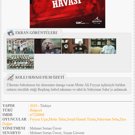
EKRAN GÖRÜNTÜLERI
KOLEJ HAVASI FILM ÖZETİ
Ülkemiz futbolunun bir dönemine damga vuran Metin Ali Feyyaz üçlüsüyle birlikte
onların öncülük ettiği Beşiktaş futbol takımını ve tabii ki Süleyman Saba’yı anlatacak.
YAPIM
:
2019
- Türkiye
TÜRÜ
:
Belgesel
IMDB
:
tt7520068
OYUNCULAR
:
Feyyaz Uçar
,
Metin Tekin
,
Serpil Hamdi Tüzün
,
Süleyman Seba
,
Ziya
Doğan
YÖNETMENI
: Mehmet Sertan Ünver
SENARYO
: Mehmet Sertan Ünver, Suzan Güverte