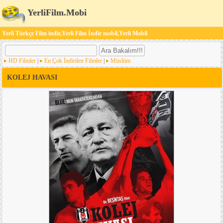
YerliFilm.Mobi
Yerli Türkçe Film indir,Yerli Film İndir mobil,Yerli Mobil
HD Filmler
|
En Çok İndirilen Filmler
|
Müslüm
KOLEJ HAVASI