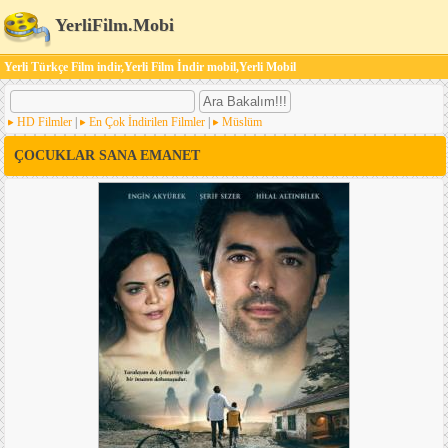
YerliFilm.Mobi
Yerli Türkçe Film indir,Yerli Film İndir mobil,Yerli Mobil
HD Filmler
|
En Çok İndirilen Filmler
|
Müslüm
ÇOCUKLAR SANA EMANET