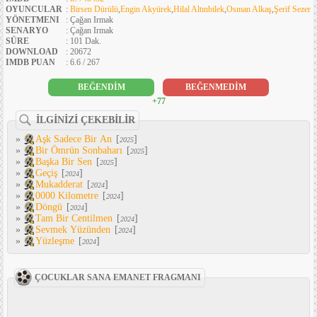
OYUNCULAR
:
Birsen Dürülü
,
Engin Akyürek
,
Hilal Altınbilek
,
Osman Alkaş
,
Şerif Sezer
YÖNETMENI
: Çağan Irmak
SENARYO
: Çağan Irmak
SÜRE
: 101 Dak.
DOWNLOAD
: 20672
IMDB PUAN
: 6.6 / 267
BEĞENDİM
BEĞENMEDİM
+77
İLGİNİZİ ÇEKEBİLİR
»
Aşk Sadece Bir An
[
]
2025
»
Bir Ömrün Sonbaharı
[
]
2025
»
Başka Bir Sen
[
]
2025
»
Geçiş
[
]
2024
»
Mukadderat
[
]
2024
»
0000 Kilometre
[
]
2024
»
Döngü
[
]
2024
»
Tam Bir Centilmen
[
]
2024
»
Sevmek Yüzünden
[
]
2024
»
Yüzleşme
[
]
2024
ÇOCUKLAR SANA EMANET FRAGMANI