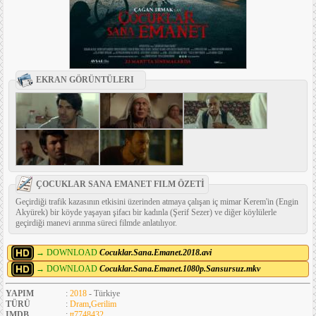
EKRAN GÖRÜNTÜLERI
ÇOCUKLAR SANA EMANET FILM ÖZETİ
Geçirdiği trafik kazasının etkisini üzerinden atmaya çalışan iç mimar Kerem'in (Engin
Akyürek) bir köyde yaşayan şifacı bir kadınla (Şerif Sezer) ve diğer köylülerle
geçirdiği manevi arınma süreci filmde anlatılıyor.
→ DOWNLOAD
Cocuklar.Sana.Emanet.2018.avi
→ DOWNLOAD
Cocuklar.Sana.Emanet.1080p.Sansursuz.mkv
YAPIM
:
2018
- Türkiye
TÜRÜ
:
Dram
,
Gerilim
IMDB
:
tt7748432