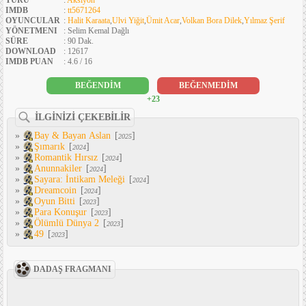
TÜRÜ
:
Aksiyon
IMDB
:
tt5671264
OYUNCULAR
:
Halit Karaata
,
Ulvi Yiğit
,
Ümit Acar
,
Volkan Bora Dilek
,
Yılmaz Şerif
YÖNETMENI
: Selim Kemal Dağlı
SÜRE
: 90 Dak.
DOWNLOAD
: 12617
IMDB PUAN
: 4.6 / 16
BEĞENDİM
BEĞENMEDİM
+23
İLGİNİZİ ÇEKEBİLİR
»
Bay & Bayan Aslan
[
]
2025
»
Şımarık
[
]
2024
»
Romantik Hırsız
[
]
2024
»
Anunnakiler
[
]
2024
»
Sayara: İntikam Meleği
[
]
2024
»
Dreamcoin
[
]
2024
»
Oyun Bitti
[
]
2023
»
Para Konuşur
[
]
2023
»
Ölümlü Dünya 2
[
]
2023
»
49
[
]
2023
DADAŞ FRAGMANI