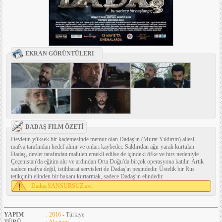
EKRAN GÖRÜNTÜLERI
DADAŞ FILM ÖZETİ
Devletin yüksek bir kademesinde memur olan Dadaş'ın (Murat Yıldırım) ailesi,
mafya tarafından hedef alınır ve onları kaybeder. Saldırıdan ağır yaralı kurtulan
Dadaş, devlet tarafından malulen emekli edilse de içindeki öfke ve hırs nedeniyle
Çeçenistan'da eğitim alır ve ardından Orta Doğu'da birçok operasyona katılır. Artık
sadece mafya değil, istihbarat servisleri de Dadaş'ın peşindedir. Üstelik bir Rus
tetikçinin elinden bir bakanı kurtarmak, sadece Dadaş'ın elindedir.
Dadas.SANSURSUZ.avi
YAPIM
:
2016
- Türkiye