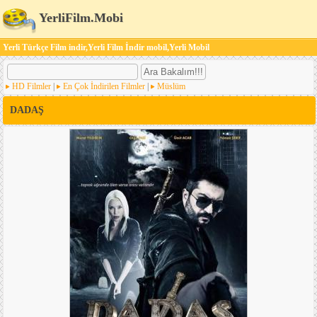
YerliFilm.Mobi
Yerli Türkçe Film indir,Yerli Film İndir mobil,Yerli Mobil
HD Filmler
|
En Çok İndirilen Filmler
|
Müslüm
DADAŞ