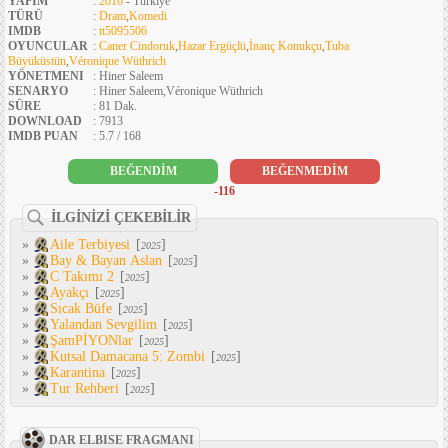
YAPIM
:
2016
- Türkiye
TÜRÜ
:
Dram
,
Komedi
IMDB
:
tt5095506
OYUNCULAR
:
Caner Cindoruk
,
Hazar Ergüçlü
,
İnanç Konukçu
,
Tuba
Büyüküstün
,
Véronique Wüthrich
YÖNETMENI
: Hiner Saleem
SENARYO
: Hiner Saleem,Véronique Wüthrich
SÜRE
: 81 Dak.
DOWNLOAD
: 7913
IMDB PUAN
: 5.7 / 168
BEĞENDİM
BEĞENMEDİM
-116
İLGİNİZİ ÇEKEBİLİR
»
Aile Terbiyesi
[
]
2025
»
Bay & Bayan Aslan
[
]
2025
»
C Takımı 2
[
]
2025
»
Ayakçı
[
]
2025
»
Sıcak Büfe
[
]
2025
»
Yalandan Sevgilim
[
]
2025
»
ŞamPİYONlar
[
]
2025
»
Kutsal Damacana 5: Zombi
[
]
2025
»
Karantina
[
]
2025
»
Tur Rehberi
[
]
2025
DAR ELBISE FRAGMANI