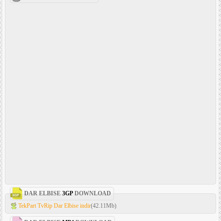
DAR ELBISE
3GP
DOWNLOAD
TekPart TvRip Dar Elbise indir
(42.11Mb)