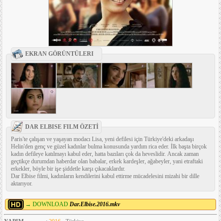
EKRAN GÖRÜNTÜLERI
DAR ELBISE FILM ÖZETİ
Paris'te çalışan ve yaşayan modacı Lisa, yeni defilesi için Türkiye'deki arkadaşı
Helin'den genç ve güzel kadınlar bulma konusunda yardım rica eder. İlk başta birçok
kadın defileye katılmayı kabul eder, hatta bazıları çok da heveslidir. Ancak zaman
geçtikçe durumdan haberdar olan babalar, erkek kardeşler, ağabeyler, yani etraftaki
erkekler, böyle bir işe şiddetle karşı çıkacaklardır.
Dar Elbise filmi, kadınların kendilerini kabul ettirme mücadelesini mizahi bir dille
aktarıyor.
→ DOWNLOAD
Dar.Elbise.2016.mkv