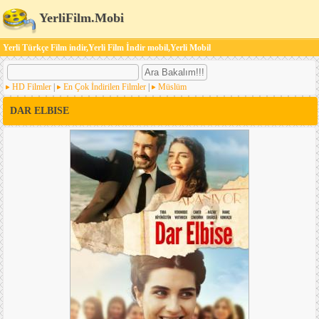
YerliFilm.Mobi
Yerli Türkçe Film indir,Yerli Film İndir mobil,Yerli Mobil
HD Filmler
|
En Çok İndirilen Filmler
|
Müslüm
DAR ELBISE