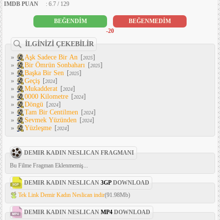
IMDB PUAN
: 6.7 / 129
BEĞENDİM
BEĞENMEDİM
-20
İLGİNİZİ ÇEKEBİLİR
»
Aşk Sadece Bir An
[
]
2025
»
Bir Ömrün Sonbaharı
[
]
2025
»
Başka Bir Sen
[
]
2025
»
Geçiş
[
]
2024
»
Mukadderat
[
]
2024
»
0000 Kilometre
[
]
2024
»
Döngü
[
]
2024
»
Tam Bir Centilmen
[
]
2024
»
Sevmek Yüzünden
[
]
2024
»
Yüzleşme
[
]
2024
DEMIR KADIN NESLICAN FRAGMANI
Bu Filme Fragman Eklenmemiş...
DEMIR KADIN NESLICAN
3GP
DOWNLOAD
Tek Link Demir Kadın Neslican indir
(91.98Mb)
DEMIR KADIN NESLICAN
MP4
DOWNLOAD