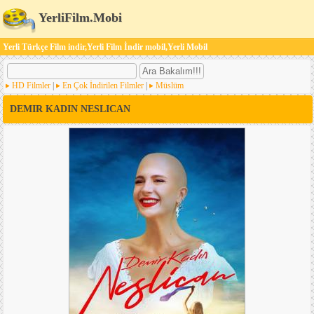
YerliFilm.Mobi
Yerli Türkçe Film indir,Yerli Film İndir mobil,Yerli Mobil
HD Filmler
|
En Çok İndirilen Filmler
|
Müslüm
DEMIR KADIN NESLICAN