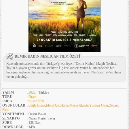
DEMIR KADIN NESLICAN FILM ÖZETİ
Kanserle mücadelesinde tüm Türkiye’yi etkileyen “Demir Kadın” lakaplı Neslican
Tay’ın hikayesi gözler önüne seriliyor. Üç kez kanseri yenen bu mücadelede bir
bacağını kaybeden her şeye rağmen mücadelesine devam eden Neslican Tay’ın ilham
veren yolculuğu…
YAPIM
:
2022
- Türkiye
TÜRÜ
:
Dram
IMDB
:
tt13137290
OYUNCULAR
:
Çağla Irmak
,
Meral Çetinkaya
,
Mesut Akusta
,
Yurdaer Okur
,
Zeynep
Elçin
YÖNETMENI
: Özgür Bakar
SENARYO
: Nalan Merter Savaş
SÜRE
: 138 Dak.
DOWNLOAD
: 1494