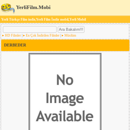
YerliFilm.Mobi
Yerli Türkçe Film indir,Yerli Film İndir mobil,Yerli Mobil
HD Filmler
|
En Çok İndirilen Filmler
|
Müslüm
DERBEDER