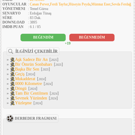
OYUNCULAR
:
Canan Perver
,
Ferdi Tayfur
,
Hüseyin Peyda
,
Mümtaz Ener
,
Sevda Ferdağ
YÖNETMENI
: Temel Gürsu
SENARYO
: Erdoğan Tünaş
SÜRE
: 83 Dak.
DOWNLOAD
: 3895
IMDB PUAN
: 6.1 / 85
BEĞENDİM
BEĞENMEDİM
+19
İLGİNİZİ ÇEKEBİLİR
»
Aşk Sadece Bir An
[
]
2025
»
Bir Ömrün Sonbaharı
[
]
2025
»
Başka Bir Sen
[
]
2025
»
Geçiş
[
]
2024
»
Mukadderat
[
]
2024
»
0000 Kilometre
[
]
2024
»
Döngü
[
]
2024
»
Tam Bir Centilmen
[
]
2024
»
Sevmek Yüzünden
[
]
2024
»
Yüzleşme
[
]
2024
DERBEDER FRAGMANI