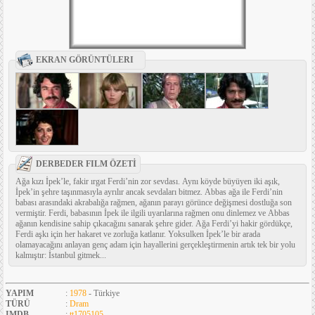
EKRAN GÖRÜNTÜLERI
DERBEDER FILM ÖZETİ
Ağa kızı İpek’le, fakir ırgat Ferdi’nin zor sevdası. Aynı köyde büyüyen iki aşık,
İpek’in şehre taşınmasıyla ayrılır ancak sevdaları bitmez. Abbas ağa ile Ferdi’nin
babası arasındaki akrabalığa rağmen, ağanın parayı görünce değişmesi dostluğa son
vermiştir. Ferdi, babasının İpek ile ilgili uyarılarına rağmen onu dinlemez ve Abbas
ağanın kendisine sahip çıkacağını sanarak şehre gider. Ağa Ferdi’yi hakir gördükçe,
Ferdi aşkı için her hakaret ve zorluğa katlanır. Yoksulken İpek’le bir arada
olamayacağını anlayan genç adam için hayallerini gerçekleştirmenin artık tek bir yolu
kalmıştır: İstanbul gitmek...
YAPIM
:
1978
- Türkiye
TÜRÜ
:
Dram
IMDB
:
tt1705105