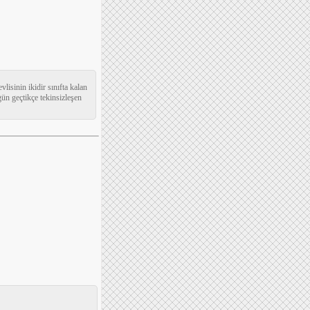
lisinin ikidir sınıfta kalan
 gün geçtikçe tekinsizleşen