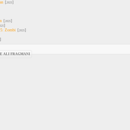
an
[
]
2025
m
[
]
2025
]
025
 5: Zombi
[
]
2025
]
VE ALI FRAGMANI