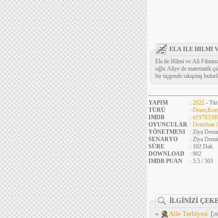
ELA ILE HILMI 
Ela ile Hilmi ve Ali Filmind
oğlu Aliye de matematik çalı
bir üçgende sıkışmış bulurl
YAPIM
:
2022
- Tür
TÜRÜ
:
Dram
,
Kom
IMDB
:
tt1978338
OYUNCULAR
:
Denizhan 
YÖNETMENI
: Ziya Demi
SENARYO
: Ziya Demir
SÜRE
: 102 Dak.
DOWNLOAD
: 902
IMDB PUAN
: 5.5 / 503
İLGİNİZİ ÇEK
»
Aile Terbiyesi
[
20