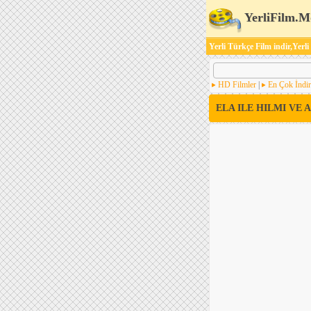
YerliFilm.M
Yerli Türkçe Film indir,Yerli
HD Filmler
|
En Çok İndir
ELA ILE HILMI VE A