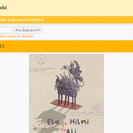
obi
 Film İndir mobil,Yerli Mobil
ilen Filmler
|
Müslüm
LI