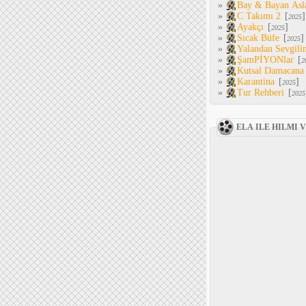
»
Bay & Bayan Asl
»
C Takımı 2
[
]
2025
»
Ayakçı
[
]
2025
»
Sıcak Büfe
[
]
2025
»
Yalandan Sevgili
»
ŞamPİYONlar
[
2
»
Kutsal Damacana
»
Karantina
[
]
2025
»
Tur Rehberi
[
2025
ELA ILE HILMI 