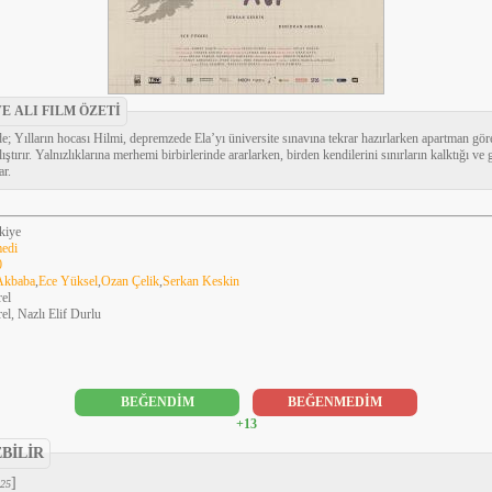
VE ALI FILM ÖZETİ
e; Yılların hocası Hilmi, depremzede Ela’yı üniversite sınavına tekrar hazırlarken apartman görev
ştırır. Yalnızlıklarına merhemi birbirlerinde ararlarken, birden kendilerini sınırların kalktığı ve
ar.
kiye
edi
0
Akbaba
,
Ece Yüksel
,
Ozan Çelik
,
Serkan Keskin
rel
el, Nazlı Elif Durlu
BEĞENDİM
BEĞENMEDİM
+13
EBİLİR
]
25