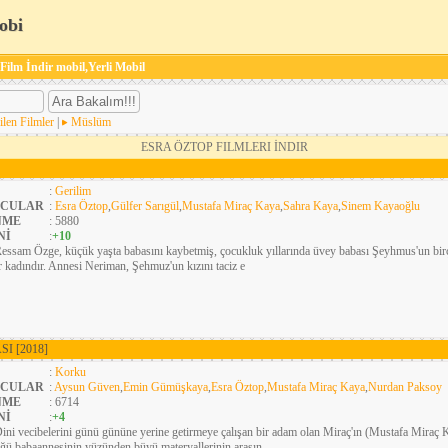
obi
 Film İndir mobil,Yerli Mobil
ilen Filmler
|
Müslüm
ESRA ÖZTOP FILMLERI İNDIR
:
Gerilim
CULAR
:
Esra Öztop
,
Gülfer Sarıgül
,
Mustafa Miraç Kaya
,
Sahra Kaya
,
Sinem Kayaoğlu
NME
: 5880
Nİ
:
+10
essam Özge, küçük yaşta babasını kaybetmiş, çocukluk yıllarında üvey babası Şeyhmus'un bir
r kadındır. Annesi Neriman, Şehmuz'un kızını taciz e
ASI
[2018]
:
Korku
CULAR
:
Aysun Güven
,
Emin Gümüşkaya
,
Esra Öztop
,
Mustafa Miraç Kaya
,
Nurdan Paksoy
NME
: 6714
Nİ
:
+4
ini vecibelerini günü gününe yerine getirmeye çalışan bir adam olan Miraç'ın (Mustafa Miraç
ü babaannesinin yüzünden büyü materyallerinin arasın