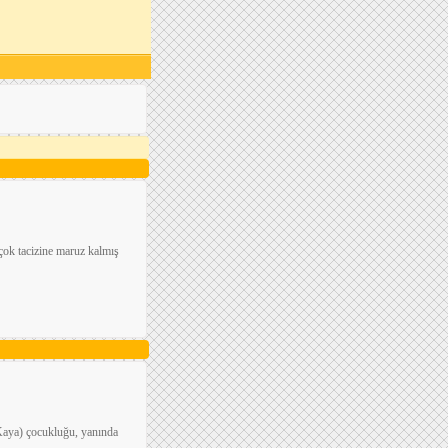
çok tacizine maruz kalmış
 Kaya) çocukluğu, yanında