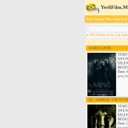
YerliFilm.M
Yerli Türkçe Film indir,Yerli
HD Filmler
|
En Çok İndir
KABUS
[2018]
TÜRÜ
OYUN
İZLE
BEĞE
Özet:
R
genç bi
EL - UMMAR / CIN YUV
TÜRÜ
OYUN
İZLE
BEĞE
Özet:
D
büyüdüğ