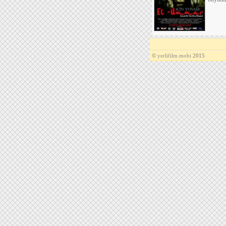
©
yerlifilm.mobi
2015