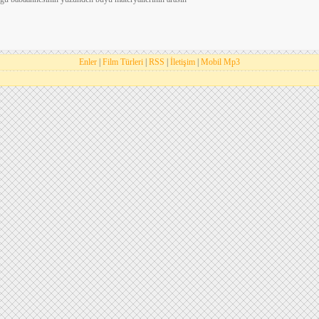
Enler
|
Film Türleri
|
RSS
|
İletişim
|
Mobil Mp3