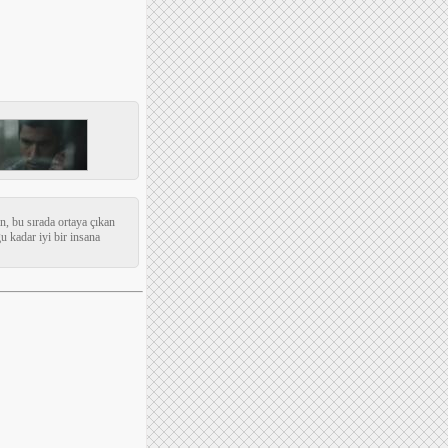
n, bu sırada ortaya çıkan
u kadar iyi bir insana