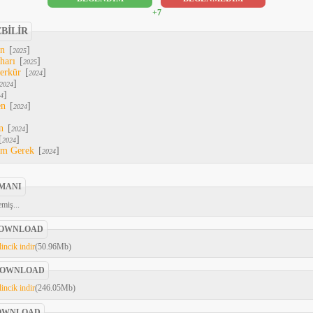
+7
EBİLİR
An
[
]
2025
harı
[
]
2025
erkür
[
]
2024
]
2024
]
4
en
[
]
2024
n
[
]
2024
[
]
2024
em Gerek
[
]
2024
MANI
miş...
OWNLOAD
incik indir
(50.96Mb)
OWNLOAD
incik indir
(246.05Mb)
OWNLOAD