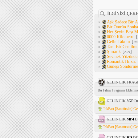
İLGİNİZİ ÇEK
»
Aşk Sadece Bir 
»
Bir Ömrün Sonba
»
Her Şeyin Başı M
»
0000 Kilometre
[
»
Gelin Takımı
[
202
»
Tam Bir Centilm
»
Şımarık
[
]
2024
»
Sevmek Yüzünde
»
Romantik Hırsız
»
Güneşi Söndürm
GELINCIK FRAG
Bu Filme Fragman Eklenme
GELINCIK
3GP
D
TekPart [Sansürsüz] Gel
GELINCIK
MP4
D
TekPart [Sansürsüz] Gel
GELINCIK
HD
D