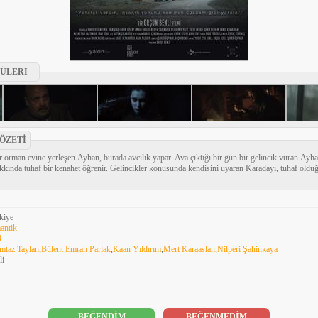
ÜLERI
 ÖZETİ
 orman evine yerleşen Ayhan, burada avcılık yapar. Ava çıktığı bir gün bir gelincik vuran Ayha
kkında tuhaf bir kenahet öğrenir. Gelincikler konusunda kendisini uyaran Karadayı, tuhaf olduğ
kiye
antik
4
taz Taylan
,
Bülent Emrah Parlak
,
Kaan Yıldırım
,
Mert Karaaslan
,
Nilperi Şahinkaya
li
BEĞENDİM
BEĞENMEDİM