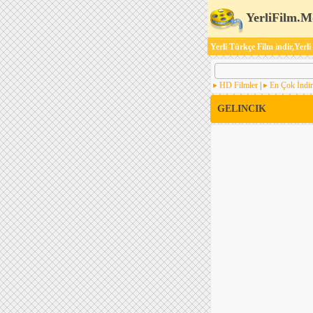
YerliFilm.M
Yerli Türkçe Film indir,Yerli
HD Filmler
|
En Çok İndir
GELINCIK