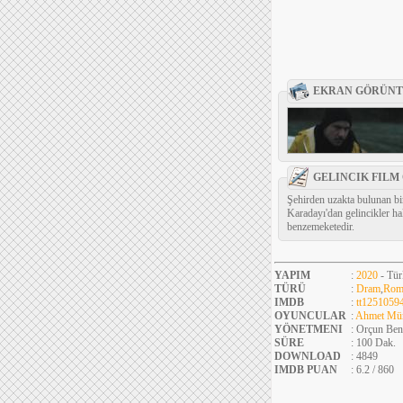
EKRAN GÖRÜNT
GELINCIK FILM
Şehirden uzakta bulunan bir
Karadayı'dan gelincikler ha
benzemeketedir.
YAPIM
:
2020
- Tür
TÜRÜ
:
Dram
,
Rom
IMDB
:
tt1251059
OYUNCULAR
:
Ahmet Müm
YÖNETMENI
: Orçun Ben
SÜRE
: 100 Dak.
DOWNLOAD
: 4849
IMDB PUAN
: 6.2 / 860