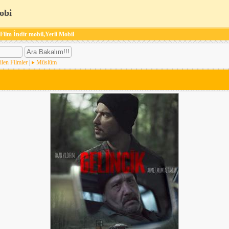
obi
 Film İndir mobil,Yerli Mobil
ilen Filmler
|
Müslüm