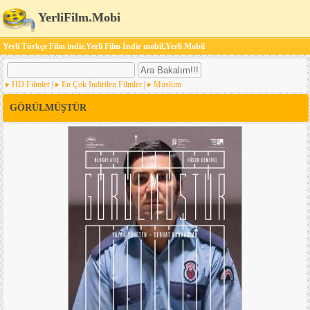
YerliFilm.Mobi
Yerli Türkçe Film indir,Yerli Film İndir mobil,Yerli Mobil
HD Filmler
|
En Çok İndirilen Filmler
|
Müslüm
GÖRÜLMÜŞTÜR