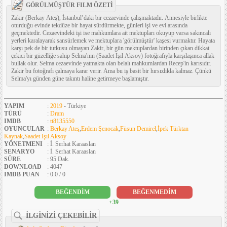
GÖRÜLMÜŞTÜR FILM ÖZETİ
Zakir (Berkay Ateş), İstanbul’daki bir cezaevinde çalışmaktadır. Annesiyle birlikte
oturduğu evinde tekdüze bir hayat sürdürmekte, günleri işi ve evi arasında
geçmektedir. Cezaevindeki işi ise mahkumlara ait mektupları okuyup varsa sakıncalı
yerleri karalayarak sansürlemek ve mektuplara 'görülmüştür' kaşesi vurmaktır. Hayata
karşı pek de bir tutkusu olmayan Zakir, bir gün mektuplardan birinden çıkan dikkat
çekici bir güzelliğe sahip Selma'nın (Saadet Işıl Aksoy) fotoğrafıyla karşılaşınca allak
bullak olur. Selma cezaevinde yatmakta olan belalı mahkumlardan Recep'in karısıdır.
Zakir bu fotoğrafı çalmaya karar verir. Ama bu iş basit bir hırsızlıkla kalmaz. Çünkü
Selma'yı günden güne takıntı haline getirmeye başlamıştır.
YAPIM
:
2019
- Türkiye
TÜRÜ
:
Dram
IMDB
:
tt8135550
OYUNCULAR
:
Berkay Ateş
,
Erdem Şenocak
,
Füsun Demirel
,
İpek Türktan
Kaynak
,
Saadet Işıl Aksoy
YÖNETMENI
: İ. Serhat Karaaslan
SENARYO
: İ. Serhat Karaaslan
SÜRE
: 95 Dak.
DOWNLOAD
: 4047
IMDB PUAN
: 0.0 / 0
BEĞENDİM
BEĞENMEDİM
+39
İLGİNİZİ ÇEKEBİLİR