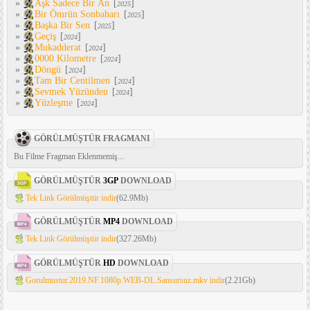
»
Aşk Sadece Bir An
[
]
2025
»
Bir Ömrün Sonbaharı
[
]
2025
»
Başka Bir Sen
[
]
2025
»
Geçiş
[
]
2024
»
Mukadderat
[
]
2024
»
0000 Kilometre
[
]
2024
»
Döngü
[
]
2024
»
Tam Bir Centilmen
[
]
2024
»
Sevmek Yüzünden
[
]
2024
»
Yüzleşme
[
]
2024
GÖRÜLMÜŞTÜR FRAGMANI
Bu Filme Fragman Eklenmemiş...
GÖRÜLMÜŞTÜR
3GP
DOWNLOAD
Tek Link Görülmüştür indir
(62.9Mb)
GÖRÜLMÜŞTÜR
MP4
DOWNLOAD
Tek Link Görülmüştür indir
(327.26Mb)
GÖRÜLMÜŞTÜR
HD
DOWNLOAD
Gorulmustur.2019.NF.1080p.WEB-DL.Sansursuz.mkv indir
(2.21Gb)