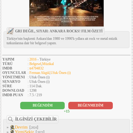
GRI DEĞIL, SIYAH: ANKARA ROCKS! FILM ÖZETİ
Türkiye'nin başkenti Ankara'dan 1980 ve 1990'lı yıllara ait rock ve metal müzik
tutkunlarına dair bir belgesel yapım.
YAPIM
:
2016
- Türkiye
TÜRÜ
:
Belgesel
,
Müzikal
IMDB
:
tt4794832
OYUNCULAR
:
Ferman Akgül
,
Ufuk Önen (i)
YÖNETMENI
: Ufuk Önen (i)
SENARYO
: Ufuk Önen (i)
SÜRE
: 114 Dak.
DOWNLOAD
: 1298
IMDB PUAN
: 7.5 / 219
BEĞENDİM
BEĞENMEDİM
+15
İLGİNİZİ ÇEKEBİLİR
»
Devrim
[
]
2024
»
YirmiSekiz
[
]
2023