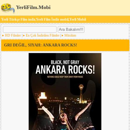
YerliFilm.Mobi
Yerli Türkçe Film indir,Yerli Film İndir mobil,Yerli Mobil
HD Filmler
|
En Çok İndirilen Filmler
|
Müslüm
GRI DEĞIL, SIYAH: ANKARA ROCKS!