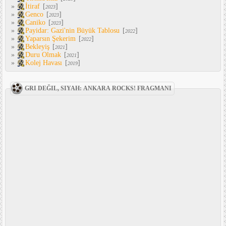
»
İtiraf
[
]
2023
»
Genco
[
]
2023
»
Caniko
[
]
2023
»
Payidar: Gazi'nin Büyük Tablosu
[
]
2022
»
Yaparsın Şekerim
[
]
2022
»
Bekleyiş
[
]
2021
»
Duru Olmak
[
]
2021
»
Kolej Havası
[
]
2019
GRI DEĞIL, SIYAH: ANKARA ROCKS! FRAGMANI