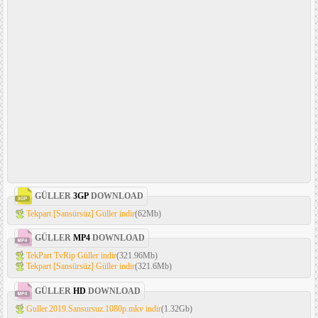
GÜLLER
3GP
DOWNLOAD
Tekpart [Sansürsüz] Güller indir
(62Mb)
GÜLLER
MP4
DOWNLOAD
TekPart TvRip Güller indir
(321.96Mb)
Tekpart [Sansürsüz] Güller indir
(321.6Mb)
GÜLLER
HD
DOWNLOAD
Guller.2019.Sansursuz.1080p.mkv indir
(1.32Gb)