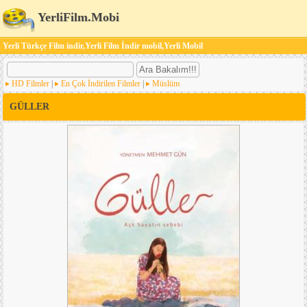
YerliFilm.Mobi
Yerli Türkçe Film indir,Yerli Film İndir mobil,Yerli Mobil
HD Filmler
|
En Çok İndirilen Filmler
|
Müslüm
GÜLLER