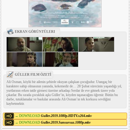
EKRAN GÖRÜNTÜLERI
GÜLLER FILM ÖZETİ
Ali Osman, köylü bir ailenin şehirde okuyan çalışkan çocuğudur. Utangaç bir
karaktere sahip olmasının yanında, kekemedir de… 28 Şubat sürecinin yaşandığı yıl,
yurtlarının erken tatile girmesi üzerine arkadaşı Serdar ile eve gitmek üzere yola
çıkarlar. Bu sırada çocukluk aşkı Güller’in, köyden taşınacağını öğrenir. Bütün bu
darbe, tutuklamalar ve baskılar arasında Ali Osman’ın tek korkusu sevdiğini
kaybetmektir.
→ DOWNLOAD
Guller.2019.1080p.HDTV.x264.mkv
→ DOWNLOAD
Guller.2019.Sansursuz.1080p.mkv