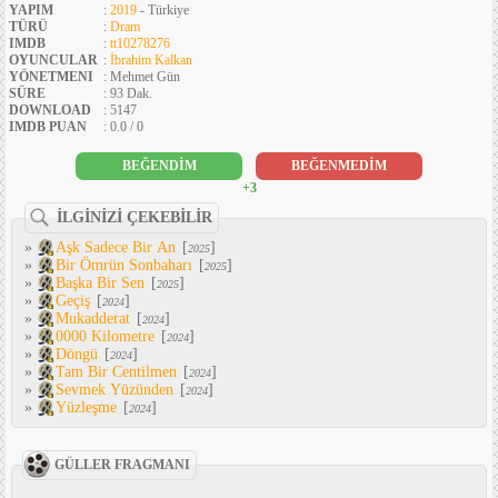
YAPIM
:
2019
- Türkiye
TÜRÜ
:
Dram
IMDB
:
tt10278276
OYUNCULAR
:
İbrahim Kalkan
YÖNETMENI
: Mehmet Gün
SÜRE
: 93 Dak.
DOWNLOAD
: 5147
IMDB PUAN
: 0.0 / 0
BEĞENDİM
BEĞENMEDİM
+3
İLGİNİZİ ÇEKEBİLİR
»
Aşk Sadece Bir An
[
]
2025
»
Bir Ömrün Sonbaharı
[
]
2025
»
Başka Bir Sen
[
]
2025
»
Geçiş
[
]
2024
»
Mukadderat
[
]
2024
»
0000 Kilometre
[
]
2024
»
Döngü
[
]
2024
»
Tam Bir Centilmen
[
]
2024
»
Sevmek Yüzünden
[
]
2024
»
Yüzleşme
[
]
2024
GÜLLER FRAGMANI