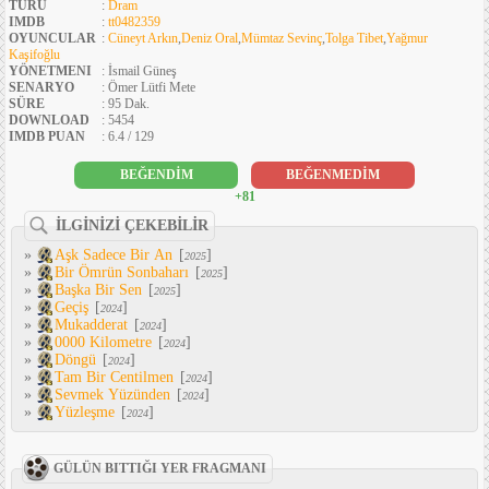
TÜRÜ
:
Dram
IMDB
:
tt0482359
OYUNCULAR
:
Cüneyt Arkın
,
Deniz Oral
,
Mümtaz Sevinç
,
Tolga Tibet
,
Yağmur
Kaşifoğlu
YÖNETMENI
: İsmail Güneş
SENARYO
: Ömer Lütfi Mete
SÜRE
: 95 Dak.
DOWNLOAD
: 5454
IMDB PUAN
: 6.4 / 129
BEĞENDİM
BEĞENMEDİM
+81
İLGİNİZİ ÇEKEBİLİR
»
Aşk Sadece Bir An
[
]
2025
»
Bir Ömrün Sonbaharı
[
]
2025
»
Başka Bir Sen
[
]
2025
»
Geçiş
[
]
2024
»
Mukadderat
[
]
2024
»
0000 Kilometre
[
]
2024
»
Döngü
[
]
2024
»
Tam Bir Centilmen
[
]
2024
»
Sevmek Yüzünden
[
]
2024
»
Yüzleşme
[
]
2024
GÜLÜN BITTIĞI YER FRAGMANI