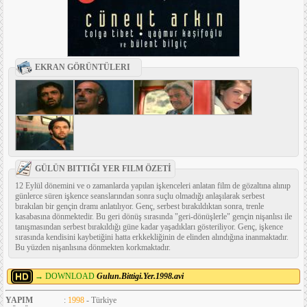
EKRAN GÖRÜNTÜLERI
GÜLÜN BITTIĞI YER FILM ÖZETİ
12 Eylül dönemini ve o zamanlarda yapılan işkenceleri anlatan film de gözaltına alınıp
günlerce süren işkence seanslarından sonra suçlu olmadığı anlaşılarak serbest
bırakılan bir gençin dramı anlatılıyor. Genç, serbest bırakıldıktan sonra, trenle
kasabasına dönmektedir. Bu geri dönüş sırasında "geri-dönüşlerle" gençin nişanlısı ile
tanışmasından serbest bırakıldığı güne kadar yaşadıkları gösteriliyor. Genç, işkence
sırasında kendisini kaybetiğini hatta erkkekliğinin de elinden alındığına inanmaktadır.
Bu yüzden nişanlısına dönmekten korkmaktadır.
→ DOWNLOAD
Gulun.Bittigi.Yer.1998.avi
YAPIM
:
1998
- Türkiye