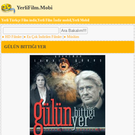
YerliFilm.Mobi
Yerli Türkçe Film indir,Yerli Film İndir mobil,Yerli Mobil
HD Filmler
|
En Çok İndirilen Filmler
|
Müslüm
GÜLÜN BITTIĞI YER