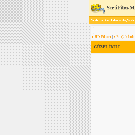
YerliFilm.M
Yerli Türkçe Film indir,Yerli
HD Filmler
|
En Çok İndir
GÜZEL İKILI