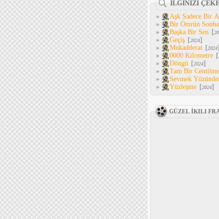
İLGİNİZİ ÇEK
»
Aşk Sadece Bir 
»
Bir Ömrün Sonba
»
Başka Bir Sen
[
20
»
Geçiş
[
]
2024
»
Mukadderat
[
2024
»
0000 Kilometre
[
»
Döngü
[
]
2024
»
Tam Bir Centilm
»
Sevmek Yüzünde
»
Yüzleşme
[
]
2024
GÜZEL İKILI F