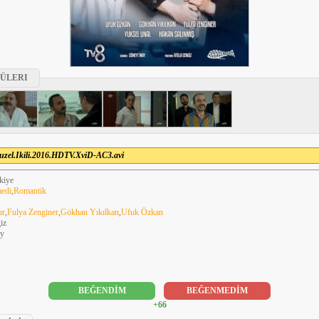
ÜLERI
uzel.Ikili.2016.HDTV.XviD-AC3.avi
kiye
edi
,
Romantik
ır
,
Fulya Zenginer
,
Gökhan Yıkılkan
,
Ufuk Özkan
giz
ay
BEĞENDİM
BEĞENMEDİM
+66