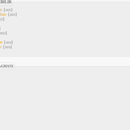
EBİLİR
An
[
]
2025
harı
[
]
2025
]
25
]
]
2024
en
[
]
2024
n
[
]
2024
RAGMANI