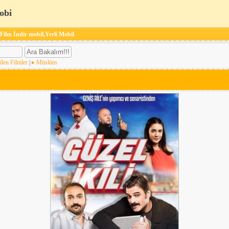
obi
 Film İndir mobil,Yerli Mobil
ilen Filmler
|
Müslüm