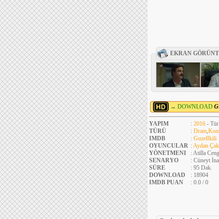
EKRAN GÖRÜNT
→ DOWNLOAD
G
YAPIM
:
2016
- Tür
TÜRÜ
:
Dram
,
Kom
IMDB
:
GuzelIkili
OYUNCULAR
:
Aydan Çak
YÖNETMENI
: Atilla Cen
SENARYO
: Cüneyt İn
SÜRE
: 95 Dak.
DOWNLOAD
: 18904
IMDB PUAN
: 0.0 / 0